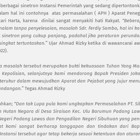
 berbagai sinetron Instansi Pemerintah yang sedang dipertonton
alam hal ini contohnya
atas permasalahan ( APH ) Aparat Pene
ari Harta, karena
dinilai sangat menyakiti hati Rakyat.
“Bebera
alam tanpa penyelesaian, masalah Sdr. Ferdiy Sambo, hal ini k
 sinetron yang cukup panjang, padahal jika peraturan perund
ingkat tertuntaskan.”
Ujar Ahmad Rizky ketika di wawancarai a
22).
wa masalah tersebut merupakan bukti kekuasaan Tuhan Yang M
 Kepolisian, selanjutnya kami mendorong Bapak Presiden Jok
terukur dalam mewujudkan Aparat dan Pejabat yang Jujur men
undangan.”
Tegas Ahmad Rizky
ahkan;
“Dan tak Lupa pula kami ungkapkan Permasalahan PT. Si
 Hutan Negara di Desa Siraisan Kec. Ulu Barumun Padang La
 Negeri Padang Lawas dan Pengadilan Negeri Sibuhuan yang pe
t kami sangat berharap tanggapan dan tindakan dari Bap
nstansi tersebut agar tetap bekerja sesuai ketentuan dan aturan