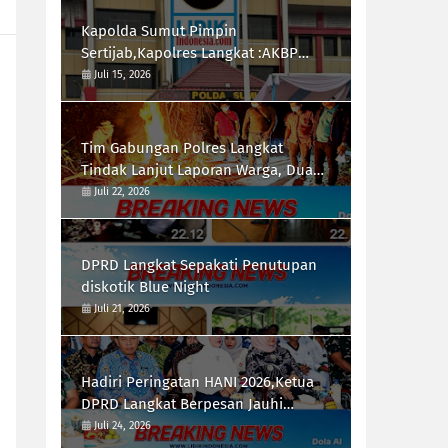
Kapolda Sumut Pimpin
Sertijab,Kapolres Langkat :AKBP
Hannry PH.Tambunan S.E ,S.I.K,
Juli 15, 2026
Resmi Menjabat
Tim Gabungan Polres Langkat
Tindak Lanjut Laporan Warga, Dua
Titik di Duga Lokasi Penyalah
Juli 22, 2026
Gunaan Narkoba di Desa Bubun di
Musnahkan
DPRD Langkat Sepakati Penutupan
diskotik Blue Night
Juli 21, 2026
Hadiri Peringatan HANI 2026,Ketua
DPRD Langkat Berpesan Jauhi
Narkotika
Juli 24, 2026