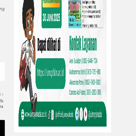
ang
U
Ts
ra