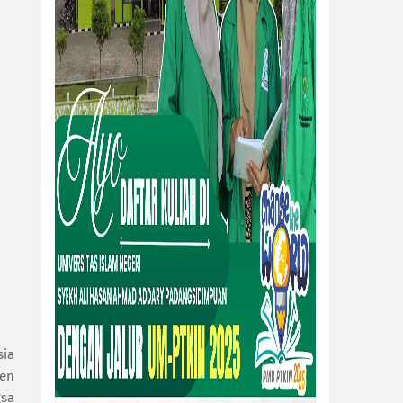
sia
ten
gsa