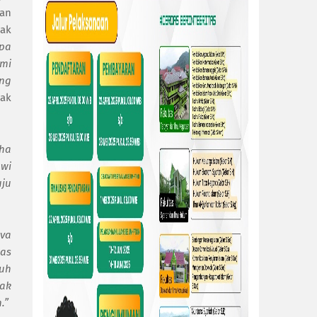
kan
gak
pa
ami
ang
wak
aha
owi
uju
lva
was
nuh
ak
.”