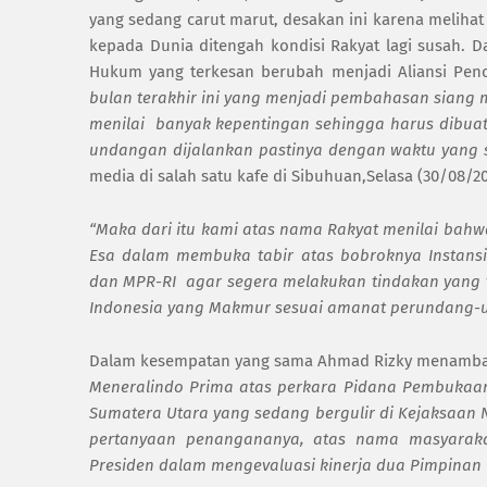
yang sedang carut marut, desakan ini karena melihat
kepada Dunia ditengah kondisi Rakyat lagi susah. D
Hukum yang terkesan berubah menjadi Aliansi Penc
bulan terakhir ini yang menjadi pembahasan siang m
menilai
banyak kepentingan sehingga harus dibuat
undangan dijalankan pastinya dengan waktu yang s
media di salah satu kafe di Sibuhuan,Selasa (30/08/20
“Maka dari itu kami atas nama Rakyat menilai bah
Esa dalam membuka tabir atas bobroknya Instansi
dan MPR-RI
agar segera melakukan tindakan yang 
Indonesia yang Makmur sesuai amanat perundang-
Dalam kesempatan yang sama Ahmad Rizky menamb
Meneralindo Prima atas perkara Pidana Pembukaan
Sumatera Utara yang sedang bergulir di Kejaksaan
pertanyaan penangananya, atas nama masyaraka
Presiden dalam mengevaluasi kinerja dua Pimpinan I