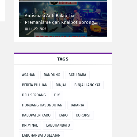
Antisipasi Anti Balap Liar
Premanisme dan Knalpot Borong
Tim UKL Polres Langkat Laksanakan
Juli 20, 2026
Patroli Malam
TAGS
ASAHAN
BANDUNG
BATU BARA
BERITA PILIHAN
BINJAI
BINJAI LANGKAT
DELI SERDANG
DIY
HUMBANG HASUNDUTAN
JAKARTA
KABUPATEN KARO
KARO
KORUPSI
KRIMINAL
LABUHANBATU
LABUHANBATU SELATAN