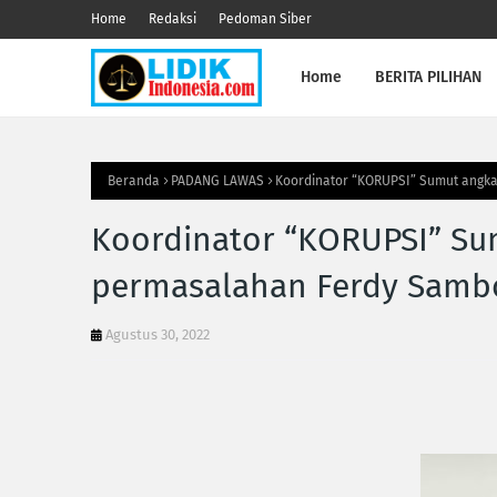
Home
Redaksi
Pedoman Siber
Home
BERITA PILIHAN
Beranda
PADANG LAWAS
Koordinator “KORUPSI” Sumut angkat
Koordinator “KORUPSI” Sum
permasalahan Ferdy Sambo 
Agustus 30, 2022