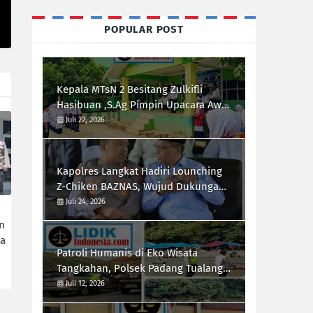
POPULAR POST
Kepala MTsN 2 Besitang Zulkifli
Hasibuan ,S.Ag Pimpin Upacara Awal
Semester,Siapkan Generasi
Juli 22, 2026
Berkarakter dan Berprestasi
Kapolres Langkat Hadiri Lounching
Z-Chiken BAZNAS, Wujud Dukungan
Polri Terhadap Pemberdayaan
Juli 24, 2026
Ekonomi Masyarakat
n
da
Patroli Humanis di Eko Wisata
Tangkahan, Polsek Padang Tualang
Himbau Pengunjung Utamakan
Juli 12, 2026
Keselamatan