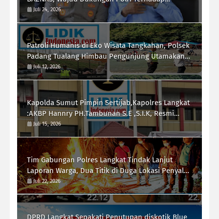
Pemberdayaan Ekonomi Masyarakat
Juli 24, 2026
Patroli Humanis di Eko Wisata Tangkahan, Polsek
Padang Tualang Himbau Pengunjung Utamakan
Keselamatan
Juli 12, 2026
Kapolda Sumut Pimpin Sertijab,Kapolres Langkat
:AKBP Hannry PH.Tambunan S.E ,S.I.K, Resmi
Menjabat
Juli 15, 2026
Tim Gabungan Polres Langkat Tindak Lanjut
Laporan Warga, Dua Titik di Duga Lokasi Penyalah
Gunaan Narkoba di Desa Bubun di Musnahkan
Juli 22, 2026
DPRD Langkat Sepakati Penutupan diskotik Blue