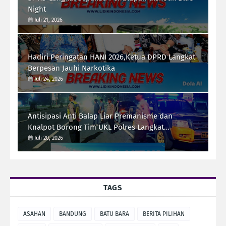
Night
Juli 21, 2026
Hadiri Peringatan HANI 2026,Ketua DPRD Langkat
Berpesan Jauhi Narkotika
Juli 24, 2026
Antisipasi Anti Balap Liar Premanisme dan
Knalpot Borong Tim UKL Polres Langkat
Laksanakan Patroli Malam
Juli 20, 2026
TAGS
ASAHAN
BANDUNG
BATU BARA
BERITA PILIHAN