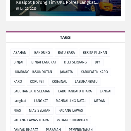
Knalpot Borong Tim UKL Polres Langkat
Laksanakan Patroli Malam
Juli 20, 2026
TAGS
ASAHAN
BANDUNG
BATU BARA
BERITA PILIHAN
BINJAI
BINJAI LANGKAT
DELI SERDANG
DIY
HUMBANG HASUNDUTAN
JAKARTA
KABUPATEN KARO
KARO
KORUPSI
KRIMINAL
LABUHANBATU
LABUHANBATU SELATAN
LABUHANBATU UTARA
LANGAT
Langkat
LANGKAT
MANDAILING NATAL
MEDAN
NIAS
NIAS SELATAN
PADANG LAWAS
PADANG LAWAS UTARA
PADANGSIDIMPUAN
PAKPAK BHARAT
PASAMAN
PEMERINTAHAN