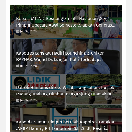
Kepala MTsN 2 Besitang Zulkifli Hasibuan ,S.Ag
Pimpin Upacara Awal Semester,Siapkan Generasi
Berkarakter dan Berprestasi
Juli 22, 2026
Kapolres Langkat Hadiri Lounching Z-Chiken
BAZNAS, Wujud Dukungan Polri Terhadap
Pemberdayaan Ekonomi Masyarakat
Juli 24, 2026
Patroli Humanis di Eko Wisata Tangkahan, Polsek
Padang Tualang Himbau Pengunjung Utamakan
Keselamatan
Juli 12, 2026
Kapolda Sumut Pimpin Sertijab,Kapolres Langkat
:AKBP Hannry PH.Tambunan S.E ,S.I.K, Resmi