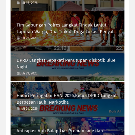
Menjabat
Juli 15, 2026
Tim Gabungan Polres Langkat Tindak Lanjut
Laporan Warga, Dua Titik di Duga Lokasi Penyalah
Gunaan Narkoba di Desa Bubun di Musnahkan
Juli 22, 2026
DPRD Langkat Sepakati Penutupan diskotik Blue
Night
Juli 21, 2026
Hadiri Peringatan HANI 2026,Ketua DPRD Langkat
Berpesan Jauhi Narkotika
Juli 24, 2026
Antisipasi Anti Balap Liar Premanisme dan