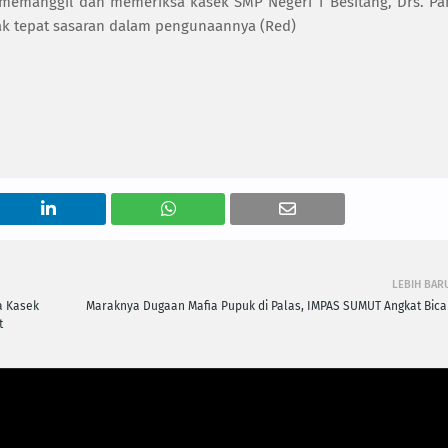
 memanggil dan memeriksa kasek SMP Negeri 1 Besitang, Drs. Pa
k tepat sasaran dalam pengunaannya (Red)
LEBIH BAR
a Kasek
Maraknya Dugaan Mafia Pupuk di Palas, IMPAS SUMUT Angkat Bica
t