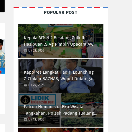
POPULAR POST
Kepala MTsN 2 Besitang Zulkifli
Hasibuan ,S.Ag Pimpin Upacara Awal
Semester,Siapkan Generasi
Juli 22, 2026
Berkarakter dan Berprestasi
Kapolres Langkat Hadiri Lounching
Z-Chiken BAZNAS, Wujud Dukungan
Polri Terhadap Pemberdayaan
Juli 24, 2026
Ekonomi Masyarakat
Patroli Humanis di Eko Wisata
Tangkahan, Polsek Padang Tualang
Himbau Pengunjung Utamakan
Juli 12, 2026
Keselamatan