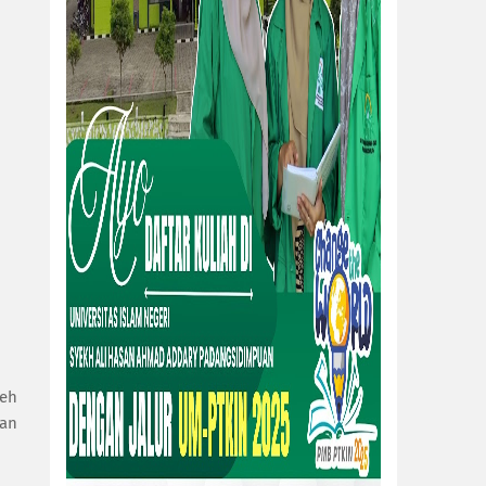
ceh
an