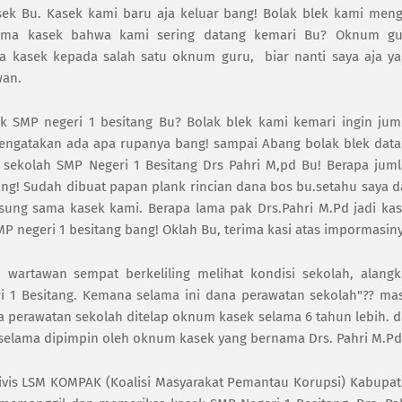
 Bu. Kasek kami baru aja keluar bang! Bolak blek kami meng
ama kasek bahwa kami sering datang kemari Bu? Oknum gu
 kasek kepada salah satu oknum guru, biar nanti saya aja y
wan.
 SMP negeri 1 besitang Bu? Bolak blek kami kemari ingin ju
engatakan ada apa rupanya bang! sampai Abang bolak blek dat
sekolah SMP Negeri 1 Besitang Drs Pahri M,pd Bu! Berapa jum
bang! Sudah dibuat papan plank rincian dana bos bu.setahu saya d
sung sama kasek kami. Berapa lama pak Drs.Pahri M.Pd jadi ka
 SMP negeri 1 besitang bang! Oklah Bu, terima kasi atas impormasin
wartawan sempat berkeliling melihat kondisi sekolah, alang
ri 1 Besitang. Kemana selama ini dana perawatan sekolah"?? ma
 perawatan sekolah ditelap oknum kasek selama 6 tahun lebih. 
selama dipimpin oleh oknum kasek yang bernama Drs. Pahri M.Pd
ktivis LSM KOMPAK (Koalisi Masyarakat Pemantau Korupsi) Kabupa