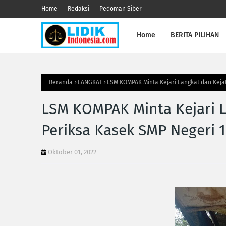
Home
Redaksi
Pedoman Siber
Home
BERITA PILIHAN
Beranda
LANGKAT
LSM KOMPAK Minta Kejari Langkat dan Kejat
LSM KOMPAK Minta Kejari L
Periksa Kasek SMP Negeri 1
Oktober 01, 2022