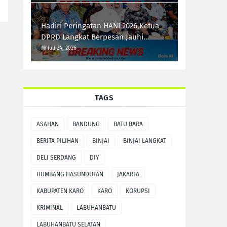
Patroli Malam
Hadiri Peringatan HANI 2026,Ketua
DPRD Langkat Berpesan Jauhi
Narkotika
Juli 24, 2026
TAGS
ASAHAN
BANDUNG
BATU BARA
BERITA PILIHAN
BINJAI
BINJAI LANGKAT
DELI SERDANG
DIY
HUMBANG HASUNDUTAN
JAKARTA
KABUPATEN KARO
KARO
KORUPSI
KRIMINAL
LABUHANBATU
LABUHANBATU SELATAN