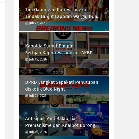
Tim Gabungan Polres Langkat
Tindak Lanjut Laporan Warga, Dua
Titik di Duga Lokasi Penyalah
Juli 22, 2026
Gunaan Narkoba di Desa Bubun di
Musnahkan
Kapolda Sumut Pimpin
Sertijab,Kapolres Langkat :AKBP
Hannry PH.Tambunan S.E ,S.I.K,
Juli 15, 2026
Resmi Menjabat
DPRD Langkat Sepakati Penutupan
diskotik Blue Night
Juli 21, 2026
Antisipasi Anti Balap Liar
Premanisme dan Knalpot Borong
Tim UKL Polres Langkat Laksanakan
Juli 20, 2026