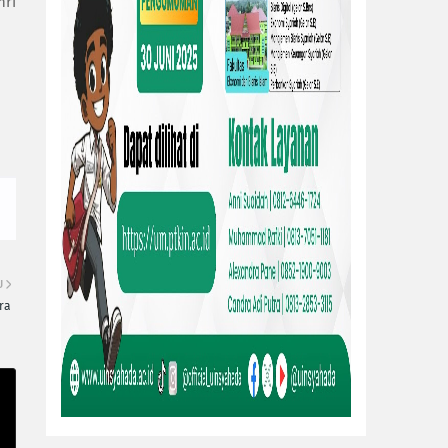
hri
U
ra