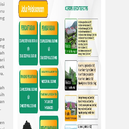
isi
ru
ang
mpa
ang
lah
ari
sek
ya.
kah
sih
dan
.
ten