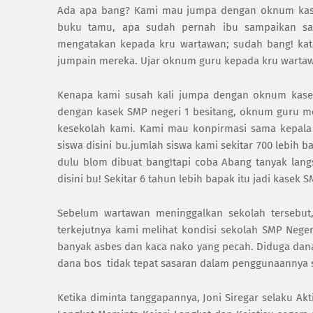
Ada apa bang? Kami mau jumpa dengan oknum kasek
buku tamu, apa sudah pernah ibu sampaikan s
mengatakan kepada kru wartawan; sudah bang! kata
jumpain mereka. Ujar oknum guru kepada kru warta
Kenapa kami susah kali jumpa dengan oknum kasek
dengan kasek SMP negeri 1 besitang, oknum guru m
kesekolah kami. Kami mau konpirmasi sama kepala 
siswa disini bu.jumlah siswa kami sekitar 700 lebih 
dulu blom dibuat bang!tapi coba Abang tanyak lang
disini bu! Sekitar 6 tahun lebih bapak itu jadi kasek
Sebelum wartawan meninggalkan sekolah tersebut, 
terkejutnya kami melihat kondisi sekolah SMP Nege
banyak asbes dan kaca nako yang pecah. Diduga dana
dana bos tidak tepat sasaran dalam penggunaannya 
Ketika diminta tanggapannya, Joni Siregar selaku A