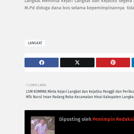
Langkat Meminta Kejari Langkat dan Kejatisu segera
M.Pd diduga dana bos selama kepemimpinannya tida
LANGKAT
LEBIH LAMA
LSM KOMPAK Minta Kejari Langkat dan Kejatisu Panggil dan Periks
MTs Nurul Iman Padang Reba Kecamatan Hinai Kabupaten Langka
Diposting oleh
Pemimpin Redaksi