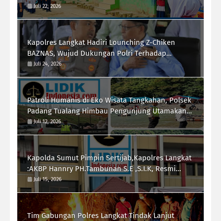
Berkarakter dan Berprestasi
Juli 22, 2026
Kapolres Langkat Hadiri Lounching Z-Chiken
BAZNAS, Wujud Dukungan Polri Terhadap
Pemberdayaan Ekonomi Masyarakat
Juli 24, 2026
Patroli Humanis di Eko Wisata Tangkahan, Polsek
Padang Tualang Himbau Pengunjung Utamakan
Keselamatan
Juli 12, 2026
Kapolda Sumut Pimpin Sertijab,Kapolres Langkat
:AKBP Hannry PH.Tambunan S.E ,S.I.K, Resmi
Menjabat
Juli 15, 2026
Tim Gabungan Polres Langkat Tindak Lanjut