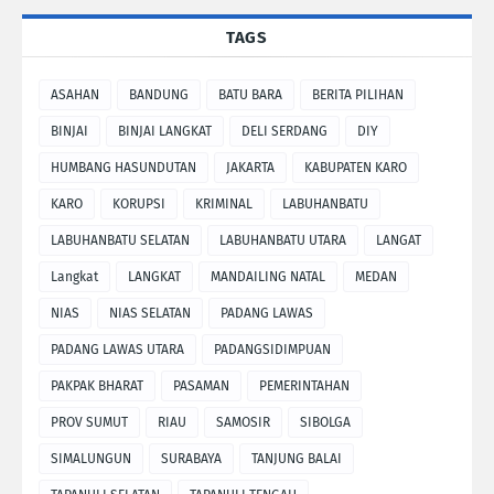
TAGS
ASAHAN
BANDUNG
BATU BARA
BERITA PILIHAN
BINJAI
BINJAI LANGKAT
DELI SERDANG
DIY
HUMBANG HASUNDUTAN
JAKARTA
KABUPATEN KARO
KARO
KORUPSI
KRIMINAL
LABUHANBATU
LABUHANBATU SELATAN
LABUHANBATU UTARA
LANGAT
Langkat
LANGKAT
MANDAILING NATAL
MEDAN
NIAS
NIAS SELATAN
PADANG LAWAS
PADANG LAWAS UTARA
PADANGSIDIMPUAN
PAKPAK BHARAT
PASAMAN
PEMERINTAHAN
PROV SUMUT
RIAU
SAMOSIR
SIBOLGA
SIMALUNGUN
SURABAYA
TANJUNG BALAI