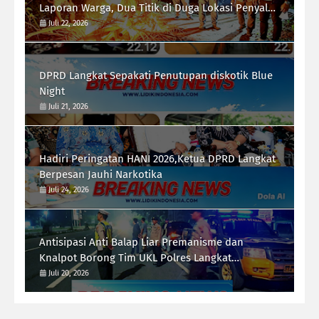
Laporan Warga, Dua Titik di Duga Lokasi Penyalah
Gunaan Narkoba di Desa Bubun di Musnahkan
Juli 22, 2026
DPRD Langkat Sepakati Penutupan diskotik Blue
Night
Juli 21, 2026
Hadiri Peringatan HANI 2026,Ketua DPRD Langkat
Berpesan Jauhi Narkotika
Juli 24, 2026
Antisipasi Anti Balap Liar Premanisme dan
Knalpot Borong Tim UKL Polres Langkat
Laksanakan Patroli Malam
Juli 20, 2026