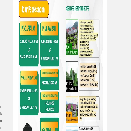
un
uk
an
h