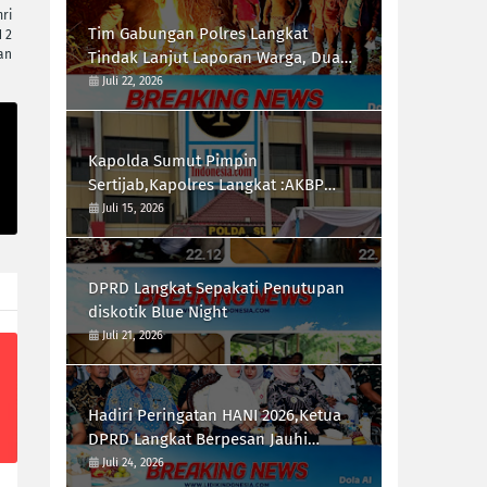
ri
Tim Gabungan Polres Langkat
 2
an
Tindak Lanjut Laporan Warga, Dua
Titik di Duga Lokasi Penyalah
Juli 22, 2026
Gunaan Narkoba di Desa Bubun di
Musnahkan
Kapolda Sumut Pimpin
Sertijab,Kapolres Langkat :AKBP
Hannry PH.Tambunan S.E ,S.I.K,
Juli 15, 2026
Resmi Menjabat
DPRD Langkat Sepakati Penutupan
diskotik Blue Night
Juli 21, 2026
Hadiri Peringatan HANI 2026,Ketua
DPRD Langkat Berpesan Jauhi
Narkotika
Juli 24, 2026