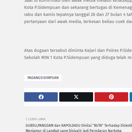
Saat di konfirmasi oleh awak media melalui WhatsApp
Kota P.Sidempuan dan sekarang bertugas di Kemenag 
rabu dan kamis tepatnya tanggal 26 dan 27 bulan 4
pertanyaan dari awak media, terkesan beliau cuek da
Atas dugaan tersebut diminta Kejari dan Polres P.
Sekolah MIN 1 Kota P.Sidempuan yang diduga telah m
PADANGSIDIMPUAN
LEBIH LAMA
GUBSU,PANGDAM dan KAPOLDASU Dinilai "BUTA" Terhadap Diskoti
Menjamur di Langkat yang Disiyalir jadi Peredaran Narkoba