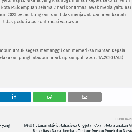
 yaitu bapak Nikmat yang kita duga mantan kepala sekolah MIN 1
kota P.Sidempuan selama 2 hari konfirmasi awak media yaitu har
 tahun 2023 beliau bungkam dan tidak menjawab dan membantah
n tidak peduli atas konfirmasi wartawan.
Sidempun untuk segera memanggil dan memeriksa mantan Kepala
elakukan pungli ataupun mark up sampul raport TA.2020 (AIS)
LEBIH BAR
k yang
TAMU (Tatanan Aktivis Mahasiswa Unggulan) Akan Melaksanakan Ak
Unjuk Rasa Damai Kembali, Tentang Dugaan Pungli dan Duga