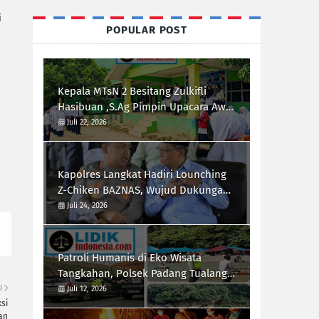
i
POPULAR POST
Kepala MTsN 2 Besitang Zulkifli
Hasibuan ,S.Ag Pimpin Upacara Awal
Semester,Siapkan Generasi
Juli 22, 2026
Berkarakter dan Berprestasi
Kapolres Langkat Hadiri Lounching
Z-Chiken BAZNAS, Wujud Dukungan
Polri Terhadap Pemberdayaan
Juli 24, 2026
Ekonomi Masyarakat
Patroli Humanis di Eko Wisata
Tangkahan, Polsek Padang Tualang
Himbau Pengunjung Utamakan
U
Juli 12, 2026
si
Keselamatan
an