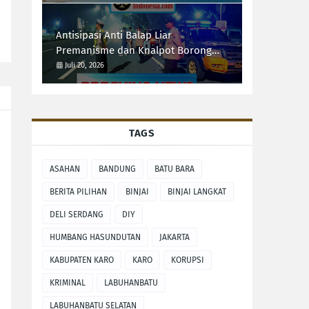
Antisipasi Anti Balap Liar
Premanisme dan Knalpot Borong
Tim UKL Polres Langkat Laksanakan
Juli 20, 2026
Patroli Malam
TAGS
ASAHAN
BANDUNG
BATU BARA
BERITA PILIHAN
BINJAI
BINJAI LANGKAT
DELI SERDANG
DIY
HUMBANG HASUNDUTAN
JAKARTA
KABUPATEN KARO
KARO
KORUPSI
KRIMINAL
LABUHANBATU
LABUHANBATU SELATAN