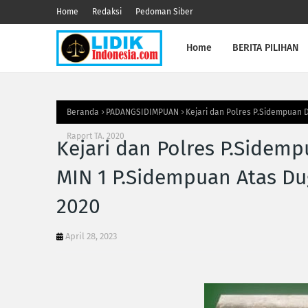
Home
Redaksi
Pedoman Siber
Home
BERITA PILIHAN
Beranda
PADANGSIDIMPUAN
Kejari dan Polres P.Sidempuan 
Raport TA. 2020
Kejari dan Polres P.Sidem
MIN 1 P.Sidempuan Atas Du
2020
April 28, 2023