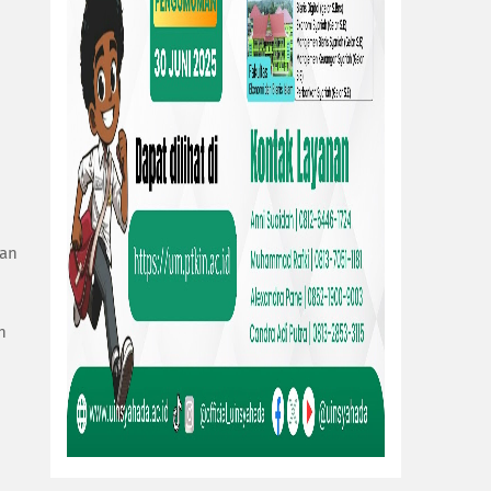
tan
n