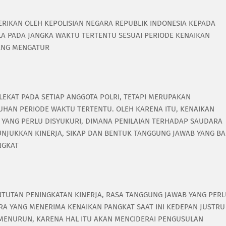
RIKAN OLEH KEPOLISIAN NEGARA REPUBLIK INDONESIA KEPADA
LA PADA JANGKA WAKTU TERTENTU SESUAI PERIODE KENAIKAN
YANG MENGATUR
EKAT PADA SETIAP ANGGOTA POLRI, TETAPI MERUPAKAN
HAN PERIODE WAKTU TERTENTU. OLEH KARENA ITU, KENAIKAN
ANG PERLU DISYUKURI, DIMANA PENILAIAN TERHADAP SAUDARA
NJUKKAN KINERJA, SIKAP DAN BENTUK TANGGUNG JAWAB YANG BA
NGKAT
NTUTAN PENINGKATAN KINERJA, RASA TANGGUNG JAWAB YANG PER
RA YANG MENERIMA KENAIKAN PANGKAT SAAT INI KEDEPAN JUSTRU
MENURUN, KARENA HAL ITU AKAN MENCIDERAI PENGUSULAN