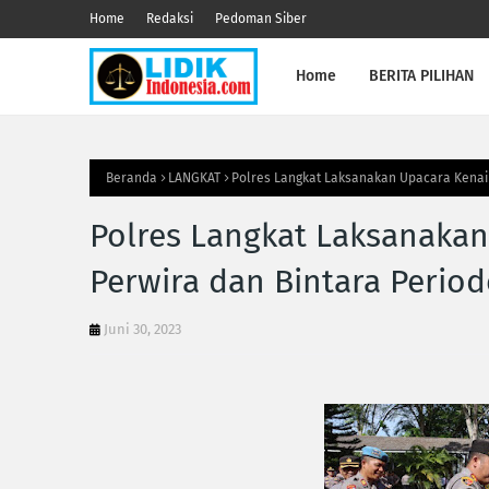
Home
Redaksi
Pedoman Siber
Home
BERITA PILIHAN
Beranda
LANGKAT
Polres Langkat Laksanakan Upacara Kenaik
Polres Langkat Laksanaka
Perwira dan Bintara Periode
Juni 30, 2023