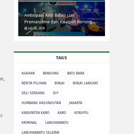
Antisipasi Anti Balap Liar
Premanisme dan Knalpot Borong
Tim UKL Polres Langkat Laksanakan
Juli 20, 2026
Patroli Malam
TAGS
ASAHAN
BANDUNG
BATU BARA
IK,
BERITA PILIHAN
BINJAI
BINJAI LANGKAT
DELI SERDANG
DIY
HUMBANG HASUNDUTAN
JAKARTA
KABUPATEN KARO
KARO
KORUPSI
LU
KRIMINAL
LABUHANBATU
LABUHANBATU SELATAN