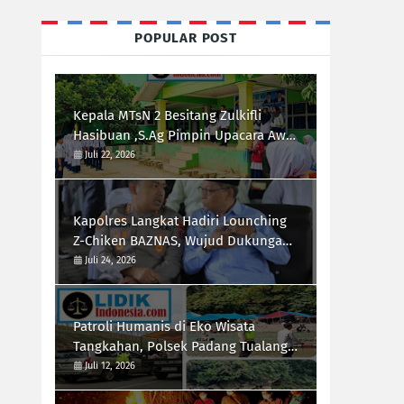
POPULAR POST
Kepala MTsN 2 Besitang Zulkifli
Hasibuan ,S.Ag Pimpin Upacara Awal
Semester,Siapkan Generasi
Juli 22, 2026
Berkarakter dan Berprestasi
Kapolres Langkat Hadiri Lounching
Z-Chiken BAZNAS, Wujud Dukungan
Polri Terhadap Pemberdayaan
Juli 24, 2026
Ekonomi Masyarakat
Patroli Humanis di Eko Wisata
Tangkahan, Polsek Padang Tualang
Himbau Pengunjung Utamakan
Juli 12, 2026
Keselamatan