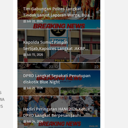
Tim Gabungan Polres Langkat
Tindak Lanjut Laporan Warga, Dua
Titik di Duga Lokasi Penyalah
Juli 22, 2026
Gunaan Narkoba di Desa Bubun di
Musnahkan
Kapolda Sumut Pimpin
Sertijab,Kapolres Langkat :AKBP
Hannry PH.Tambunan S.E ,S.I.K,
Juli 15, 2026
Resmi Menjabat
DPRD Langkat Sepakati Penutupan
diskotik Blue Night
Juli 21, 2026
S
WA
US
Hadiri Peringatan HANI 2026,Ketua
DPRD Langkat Berpesan Jauhi
Narkotika
Juli 24, 2026