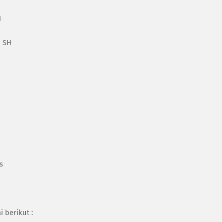
H
, SH
us
 berikut :