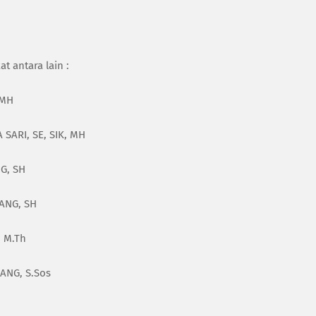
t antara lain :
 MH
SARI, SE, SIK, MH
G, SH
ANG, SH
, M.Th
NANG, S.Sos