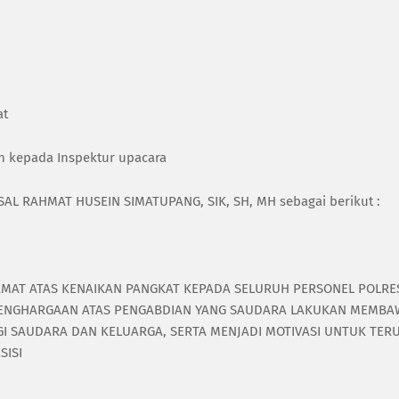
at
n kepada Inspektur upacara
SAL RAHMAT HUSEIN SIMATUPANG, SIK, SH, MH sebagai berikut :
MAT ATAS KENAIKAN PANGKAT KEPADA SELURUH PERSONEL POLRE
N PENGHARGAAN ATAS PENGABDIAN YANG SAUDARA LAKUKAN MEMBA
GI SAUDARA DAN KELUARGA, SERTA MENJADI MOTIVASI UNTUK TER
SISI