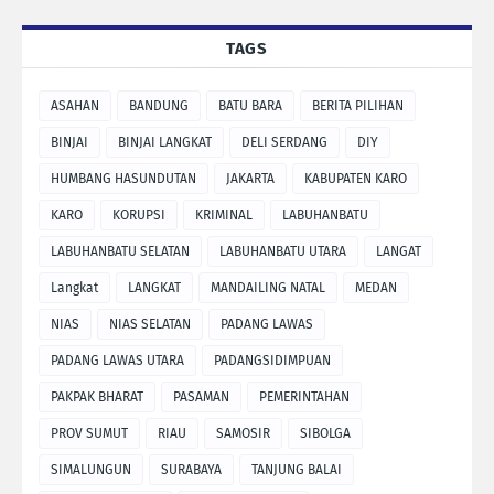
TAGS
ASAHAN
BANDUNG
BATU BARA
BERITA PILIHAN
BINJAI
BINJAI LANGKAT
DELI SERDANG
DIY
HUMBANG HASUNDUTAN
JAKARTA
KABUPATEN KARO
KARO
KORUPSI
KRIMINAL
LABUHANBATU
LABUHANBATU SELATAN
LABUHANBATU UTARA
LANGAT
Langkat
LANGKAT
MANDAILING NATAL
MEDAN
NIAS
NIAS SELATAN
PADANG LAWAS
PADANG LAWAS UTARA
PADANGSIDIMPUAN
PAKPAK BHARAT
PASAMAN
PEMERINTAHAN
PROV SUMUT
RIAU
SAMOSIR
SIBOLGA
SIMALUNGUN
SURABAYA
TANJUNG BALAI