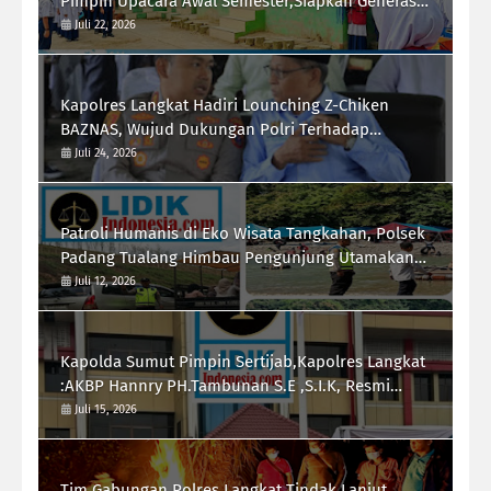
Pimpin Upacara Awal Semester,Siapkan Generasi
Berkarakter dan Berprestasi
Juli 22, 2026
Kapolres Langkat Hadiri Lounching Z-Chiken
BAZNAS, Wujud Dukungan Polri Terhadap
Pemberdayaan Ekonomi Masyarakat
Juli 24, 2026
Patroli Humanis di Eko Wisata Tangkahan, Polsek
Padang Tualang Himbau Pengunjung Utamakan
Keselamatan
Juli 12, 2026
Kapolda Sumut Pimpin Sertijab,Kapolres Langkat
:AKBP Hannry PH.Tambunan S.E ,S.I.K, Resmi
Menjabat
Juli 15, 2026
Tim Gabungan Polres Langkat Tindak Lanjut