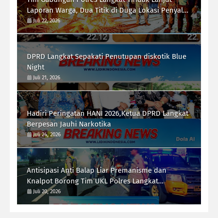
Laporan Warga, Dua Titik di Duga Lokasi Penyalah
Gunaan Narkoba di Desa Bubun di Musnahkan
Juli 22, 2026
DPRD Langkat Sepakati Penutupan diskotik Blue
Night
Juli 21, 2026
Hadiri Peringatan HANI 2026,Ketua DPRD Langkat
Berpesan Jauhi Narkotika
Juli 24, 2026
Antisipasi Anti Balap Liar Premanisme dan
Knalpot Borong Tim UKL Polres Langkat
Laksanakan Patroli Malam
Juli 20, 2026