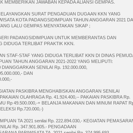
AK MEMBERIKAN JAWABAN KEPADA ALIANSI GEMPAS.
 MELAYANGKAN SURAT PENGADUAN DUGAAN KKN YANG 
WISATA KOTA PADANGSIDIMPUAN TAHUN ANGGARAN 2021 DA
YANG LALU GEMPAS MENYATAKAN SIKAP ;
GERI PADANGSIDIMPUAN UNTUK MEMBERANTAS DAN 
DIDUGA TERLIBAT PRAKTIK KKN.
N STAF-STAF YANG DIDUGA TERLIBAT KKN DI DINAS PEMUDA
UAN TAHUN ANGGARAN 2021-2022 YANG MELIPUTI: 
IANGGARKAN SENILAI Rp. 192.000.000,
.000.000,- DAN 
.000,-
EGIATAN PASKIBRA MENGHABISKAN ANGGARAN SENILAI
 + PAKAIAN OLAHRAGA Rp. 41.924.400,-- PAKAIAN PASKIBRA Rp. 
U Rp 49.500.000,-+ BELANJA MAKANAN DAN MINUM RAPAT Rp.
LEKSI Rp.720.000,-)
UAN TA 2021 senilai Rp. 222.894.030,- KEGIATAN PEMASARAN
LAI Rp. 347.901.805.- PENGADAAN 
NA PARIWISATA TA. 2021 senilai Rp. 374.995.693.