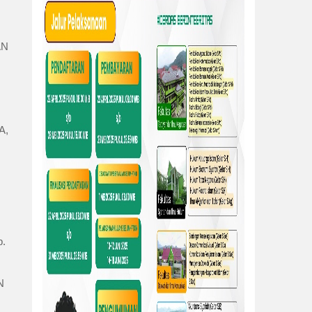
N 
, 
 
 