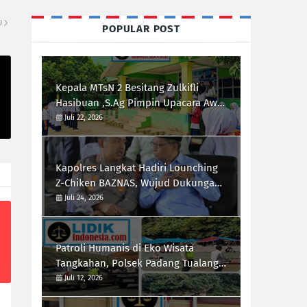
U
POPULAR POST
Kepala MTsN 2 Besitang Zulkifli
Hasibuan ,S.Ag Pimpin Upacara Awal
Semester,Siapkan Generasi
Juli 22, 2026
Berkarakter dan Berprestasi
Kapolres Langkat Hadiri Lounching
Z-Chiken BAZNAS, Wujud Dukungan
Polri Terhadap Pemberdayaan
Juli 24, 2026
Ekonomi Masyarakat
Patroli Humanis di Eko Wisata
Tangkahan, Polsek Padang Tualang
Himbau Pengunjung Utamakan
Juli 12, 2026
Keselamatan