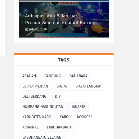
Antisipasi Anti Balap Liar
Premanisme dan Knalpot Borong
Tim UKL Polres Langkat Laksanakan
Juli 20, 2026
Patroli Malam
TAGS
ASAHAN
BANDUNG
BATU BARA
BERITA PILIHAN
BINJAI
BINJAI LANGKAT
DELI SERDANG
DIY
HUMBANG HASUNDUTAN
JAKARTA
KABUPATEN KARO
KARO
KORUPSI
KRIMINAL
LABUHANBATU
LABUHANBATU SELATAN