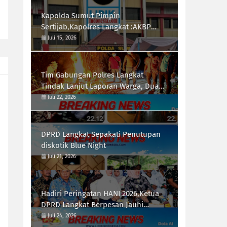
Kapolda Sumut Pimpin
Sertijab,Kapolres Langkat :AKBP
Hannry PH.Tambunan S.E ,S.I.K,
Juli 15, 2026
Resmi Menjabat
Tim Gabungan Polres Langkat
Tindak Lanjut Laporan Warga, Dua
Titik di Duga Lokasi Penyalah
Juli 22, 2026
Gunaan Narkoba di Desa Bubun di
Musnahkan
DPRD Langkat Sepakati Penutupan
diskotik Blue Night
Juli 21, 2026
Hadiri Peringatan HANI 2026,Ketua
DPRD Langkat Berpesan Jauhi
Narkotika
Juli 24, 2026