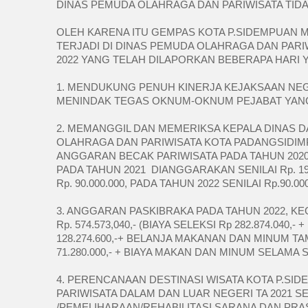
DINAS PEMUDA OLAHRAGA DAN PARIWISATA TID
OLEH KARENA ITU GEMPAS KOTA P.SIDEMPUAN
TERJADI DI DINAS PEMUDA OLAHRAGA DAN PARI
2022 YANG TELAH DILAPORKAN BEBERAPA HARI 
1. MENDUKUNG PENUH KINERJA KEJAKSAAN NE
MENINDAK TEGAS OKNUM-OKNUM PEJABAT YANG 
2. MEMANGGIL DAN MEMERIKSA KEPALA DINAS DA
OLAHRAGA DAN PARIWISATA KOTA PADANGSIDIMP
ANGGARAN BECAK PARIWISATA PADA TAHUN 2020 D
PADA TAHUN 2021  DIANGGARAKAN SENILAI Rp. 195
Rp. 90.000.000, PADA TAHUN 2022 SENILAI Rp.90.000
3. ANGGARAN PASKIBRAKA PADA TAHUN 2022, K
Rp. 574.573,040,- (BIAYA SELEKSI Rp 282.874.040,-
128.274.600,-+ BELANJA MAKANAN DAN MINUM TAM
71.280.000,- + BIAYA MAKAN DAN MINUM SELAMA SE
4. PERENCANAAN DESTINASI WISATA KOTA P.SIDEMP
PARIWISATA DALAM DAN LUAR NEGERI TA 2021 SENI
/PEMELIHARAAN/REHABILITASI SARANA DAN PRASARA