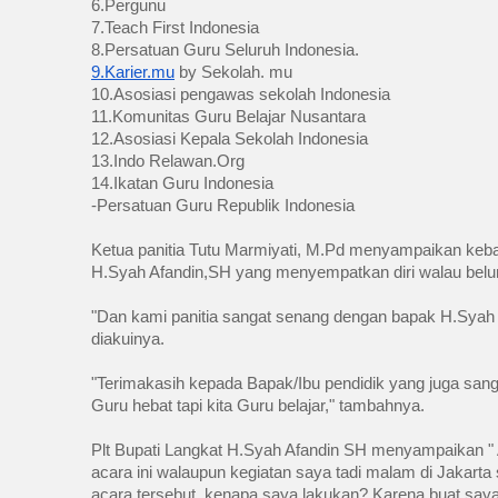
6.Pergunu
7.Teach First Indonesia
8.Persatuan Guru Seluruh Indonesia.
9.Karier.mu
 by Sekolah. mu
10.Asosiasi pengawas sekolah Indonesia
11.Komunitas Guru Belajar Nusantara
12.Asosiasi Kepala Sekolah Indonesia
13.Indo Relawan.Org
14.Ikatan Guru Indonesia
-Persatuan Guru Republik Indonesia
Ketua panitia Tutu Marmiyati, M.Pd menyampaikan kebah
H.Syah Afandin,SH yang menyempatkan diri walau belum 
"Dan kami panitia sangat senang dengan bapak H.Syah A
diakuinya. 
"Terimakasih kepada Bapak/Ibu pendidik yang juga sangat
Guru hebat tapi kita Guru belajar," tambahnya. 
Plt Bupati Langkat H.Syah Afandin SH menyampaikan " A
acara ini walaupun kegiatan saya tadi malam di Jakarta 
acara tersebut, kenapa saya lakukan? Karena buat say