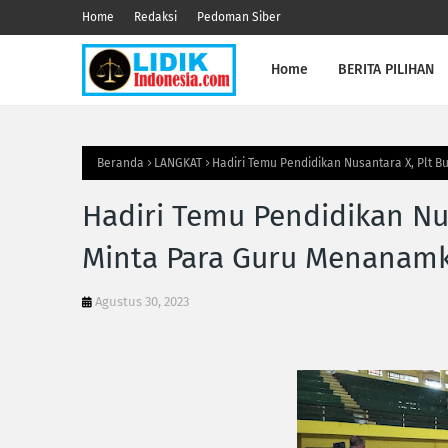
Home
Redaksi
Pedoman Siber
Home
BERITA PILIHAN
Beranda
LANGKAT
Hadiri Temu Pendidikan Nusantara X, Plt 
Hadiri Temu Pendidikan Nus
Minta Para Guru Menanamk
Agustus 30, 2023