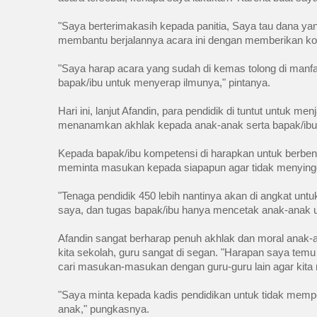
"Saya berterimakasih kepada panitia, Saya tau dana yang
membantu berjalannya acara ini dengan memberikan kon
"Saya harap acara yang sudah di kemas tolong di manfa
bapak/ibu untuk menyerap ilmunya," pintanya. 
Hari ini, lanjut Afandin, para pendidik di tuntut untuk 
menanamkan akhlak kepada anak-anak serta bapak/ibu j
Kepada bapak/ibu kompetensi di harapkan untuk berbena
meminta masukan kepada siapapun agar tidak menyinggu
"Tenaga pendidik 450 lebih nantinya akan di angkat unt
saya, dan tugas bapak/ibu hanya mencetak anak-anak un
Afandin sangat berharap penuh akhlak dan moral anak-a
kita sekolah, guru sangat di segan. "Harapan saya temu p
cari masukan-masukan dengan guru-guru lain agar kita m
"Saya minta kepada kadis pendidikan untuk tidak mempe
anak," pungkasnya. 