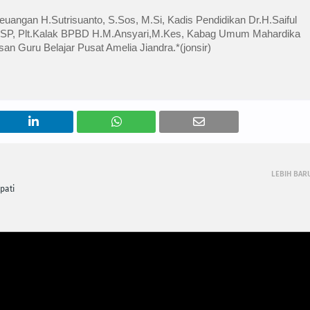
uangan H.Sutrisuanto, S.Sos, M.Si, Kadis Pendidikan Dr.H.Saiful 
SP, Plt.Kalak BPBD H.M.Ansyari,M.Kes, Kabag Umum Mahardika 
an Guru Belajar Pusat Amelia Jiandra.*(jonsir)
LEBIH BAR
pati