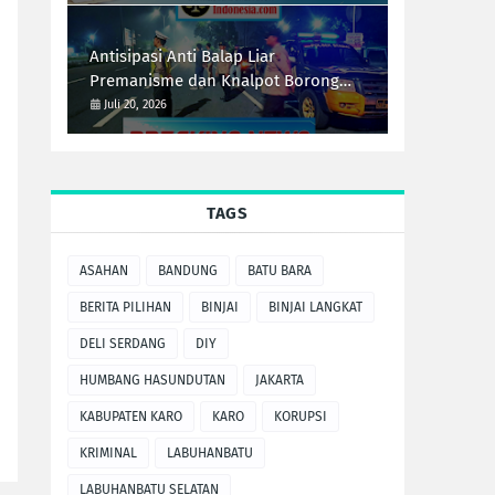
Antisipasi Anti Balap Liar
Premanisme dan Knalpot Borong
Tim UKL Polres Langkat Laksanakan
Juli 20, 2026
Patroli Malam
TAGS
ASAHAN
BANDUNG
BATU BARA
BERITA PILIHAN
BINJAI
BINJAI LANGKAT
DELI SERDANG
DIY
HUMBANG HASUNDUTAN
JAKARTA
KABUPATEN KARO
KARO
KORUPSI
KRIMINAL
LABUHANBATU
LABUHANBATU SELATAN