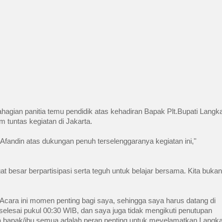
agian panitia temu pendidik atas kehadiran Bapak Plt.Bupati Langka
tuntas kegiatan di Jakarta.
fandin atas dukungan penuh terselenggaranya kegiatan ini," 
 besar berpartisipasi serta teguh untuk belajar bersama. Kita bukan 
cara ini momen penting bagi saya, sehingga saya harus datang di 
selesai pukul 00:30 WIB, dan saya juga tidak mengikuti penutupan 
a bapak/ibu semua adalah peran penting untuk meyelamatkan Langka