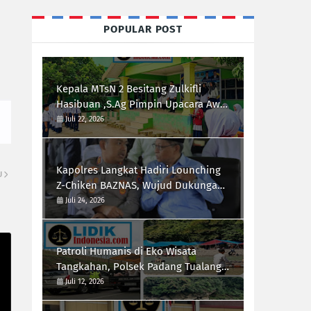
POPULAR POST
Kepala MTsN 2 Besitang Zulkifli
Hasibuan ,S.Ag Pimpin Upacara Awal
Semester,Siapkan Generasi
Juli 22, 2026
Berkarakter dan Berprestasi
Kapolres Langkat Hadiri Lounching
U
Z-Chiken BAZNAS, Wujud Dukungan
Polri Terhadap Pemberdayaan
Juli 24, 2026
Ekonomi Masyarakat
Patroli Humanis di Eko Wisata
Tangkahan, Polsek Padang Tualang
Himbau Pengunjung Utamakan
Juli 12, 2026
Keselamatan