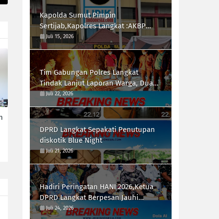
Kapolda Sumut Pimpin
Sertijab,Kapolres Langkat :AKBP
Hannry PH.Tambunan S.E ,S.I.K,
Juli 15, 2026
Resmi Menjabat
Tim Gabungan Polres Langkat
Tindak Lanjut Laporan Warga, Dua
Titik di Duga Lokasi Penyalah
Juli 22, 2026
Gunaan Narkoba di Desa Bubun di
Musnahkan
n
DPRD Langkat Sepakati Penutupan
diskotik Blue Night
Juli 21, 2026
Hadiri Peringatan HANI 2026,Ketua
DPRD Langkat Berpesan Jauhi
Narkotika
Juli 24, 2026