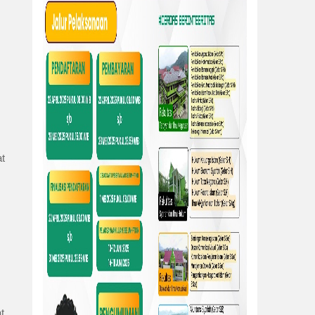
t 
t. 