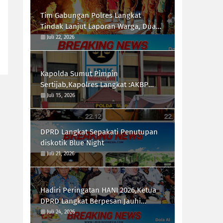
Tim Gabungan Polres Langkat
Tindak Lanjut Laporan Warga, Dua
Titik di Duga Lokasi Penyalah
Juli 22, 2026
Gunaan Narkoba di Desa Bubun di
Musnahkan
Kapolda Sumut Pimpin
Sertijab,Kapolres Langkat :AKBP
Hannry PH.Tambunan S.E ,S.I.K,
Juli 15, 2026
Resmi Menjabat
DPRD Langkat Sepakati Penutupan
diskotik Blue Night
Juli 21, 2026
Hadiri Peringatan HANI 2026,Ketua
DPRD Langkat Berpesan Jauhi
Narkotika
Juli 24, 2026