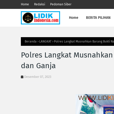
Home
Redaksi
Pedoman Siber
Home
BERITA PILIHAN
Beranda
LANGKAT
Polres Langkat Musnahkan Barang Bukti N
Polres Langkat Musnahkan 
dan Ganja
Desember 07, 2023