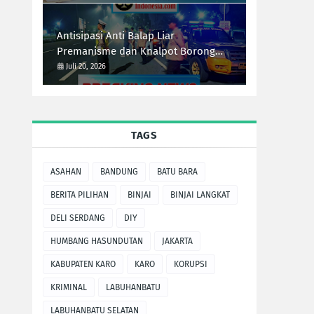
Antisipasi Anti Balap Liar
Premanisme dan Knalpot Borong
Tim UKL Polres Langkat Laksanakan
Juli 20, 2026
Patroli Malam
TAGS
ASAHAN
BANDUNG
BATU BARA
BERITA PILIHAN
BINJAI
BINJAI LANGKAT
DELI SERDANG
DIY
HUMBANG HASUNDUTAN
JAKARTA
KABUPATEN KARO
KARO
KORUPSI
KRIMINAL
LABUHANBATU
LABUHANBATU SELATAN