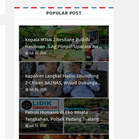
POPULAR POST
Kepala MTsN 2 Besitang Zulkifli
Hasibuan ,S.Ag Pimpin Upacara Awal
Semester,Siapkan Generasi
Juli 22, 2026
Berkarakter dan Berprestasi
Kapolres Langkat Hadiri Lounching
Z-Chiken BAZNAS, Wujud Dukungan
Polri Terhadap Pemberdayaan
Juli 24, 2026
Ekonomi Masyarakat
Patroli Humanis di Eko Wisata
Tangkahan, Polsek Padang Tualang
Himbau Pengunjung Utamakan
Juli 12, 2026
Keselamatan