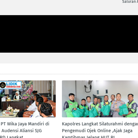
Saluran A
PT Wika Jaya Mandiri di
Kapolres Langkat Silaturahmi denga
 Audensi Aliansi SJG
Pengemudi Ojek Online ,Ajak Jaga
RD Langkat
Kamtibmas Jelang HUT RI