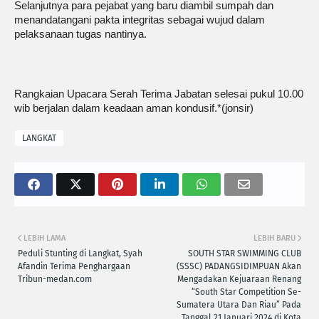
Selanjutnya para pejabat yang baru diambil sumpah dan
menandatangani pakta integritas sebagai wujud dalam
pelaksanaan tugas nantinya.
Rangkaian Upacara Serah Terima Jabatan selesai pukul 10.00
wib berjalan dalam keadaan aman kondusif.*(jonsir)
LANGKAT
LEBIH LAMA
LEBIH BARU
Peduli Stunting di Langkat, Syah
SOUTH STAR SWIMMING CLUB
Afandin Terima Penghargaan
(SSSC) PADANGSIDIMPUAN Akan
Tribun-medan.com
Mengadakan Kejuaraan Renang
“South Star Competition Se-
Sumatera Utara Dan Riau” Pada
Tanggal 21 Januari 2024 di Kota