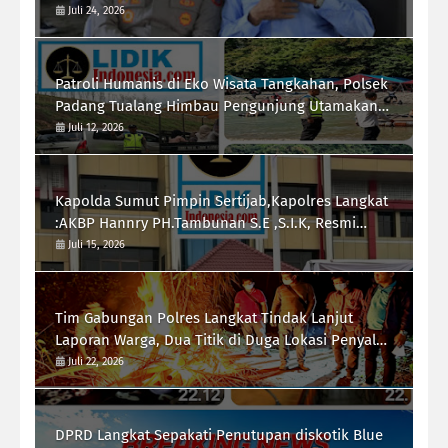
Pemberdayaan Ekonomi Masyarakat
Juli 24, 2026
Patroli Humanis di Eko Wisata Tangkahan, Polsek
Padang Tualang Himbau Pengunjung Utamakan
Keselamatan
Juli 12, 2026
Kapolda Sumut Pimpin Sertijab,Kapolres Langkat
:AKBP Hannry PH.Tambunan S.E ,S.I.K, Resmi
Menjabat
Juli 15, 2026
Tim Gabungan Polres Langkat Tindak Lanjut
Laporan Warga, Dua Titik di Duga Lokasi Penyalah
Gunaan Narkoba di Desa Bubun di Musnahkan
Juli 22, 2026
DPRD Langkat Sepakati Penutupan diskotik Blue