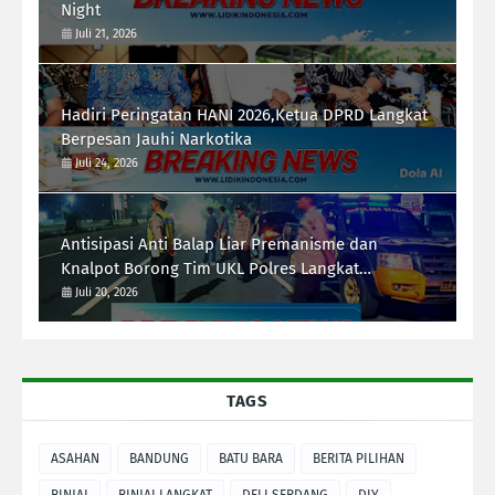
Night
Juli 21, 2026
Hadiri Peringatan HANI 2026,Ketua DPRD Langkat
Berpesan Jauhi Narkotika
Juli 24, 2026
Antisipasi Anti Balap Liar Premanisme dan
Knalpot Borong Tim UKL Polres Langkat
Laksanakan Patroli Malam
Juli 20, 2026
TAGS
ASAHAN
BANDUNG
BATU BARA
BERITA PILIHAN
BINJAI
BINJAI LANGKAT
DELI SERDANG
DIY