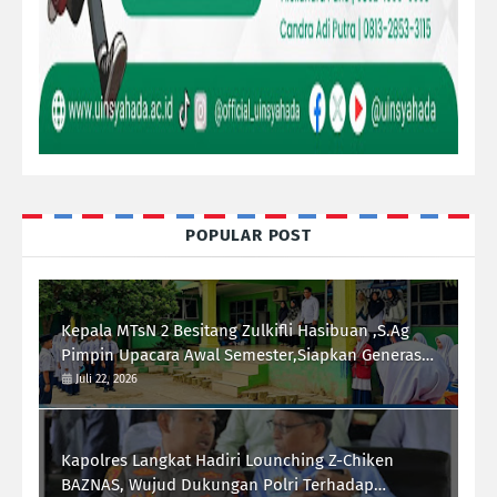
POPULAR POST
Kepala MTsN 2 Besitang Zulkifli Hasibuan ,S.Ag
Pimpin Upacara Awal Semester,Siapkan Generasi
Berkarakter dan Berprestasi
Juli 22, 2026
Kapolres Langkat Hadiri Lounching Z-Chiken
BAZNAS, Wujud Dukungan Polri Terhadap