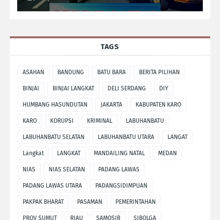
TAGS
ASAHAN
BANDUNG
BATU BARA
BERITA PILIHAN
BINJAI
BINJAI LANGKAT
DELI SERDANG
DIY
HUMBANG HASUNDUTAN
JAKARTA
KABUPATEN KARO
KARO
KORUPSI
KRIMINAL
LABUHANBATU
LABUHANBATU SELATAN
LABUHANBATU UTARA
LANGAT
Langkat
LANGKAT
MANDAILING NATAL
MEDAN
NIAS
NIAS SELATAN
PADANG LAWAS
PADANG LAWAS UTARA
PADANGSIDIMPUAN
PAKPAK BHARAT
PASAMAN
PEMERINTAHAN
PROV SUMUT
RIAU
SAMOSIR
SIBOLGA