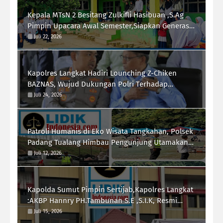
Kepala MTsN 2 Besitang Zulkifli Hasibuan ,S.Ag
Pimpin Upacara Awal Semester,Siapkan Generasi
Berkarakter dan Berprestasi
Juli 22, 2026
Kapolres Langkat Hadiri Lounching Z-Chiken
BAZNAS, Wujud Dukungan Polri Terhadap
Pemberdayaan Ekonomi Masyarakat
Juli 24, 2026
Patroli Humanis di Eko Wisata Tangkahan, Polsek
Padang Tualang Himbau Pengunjung Utamakan
Keselamatan
Juli 12, 2026
Kapolda Sumut Pimpin Sertijab,Kapolres Langkat
:AKBP Hannry PH.Tambunan S.E ,S.I.K, Resmi
Menjabat
Juli 15, 2026