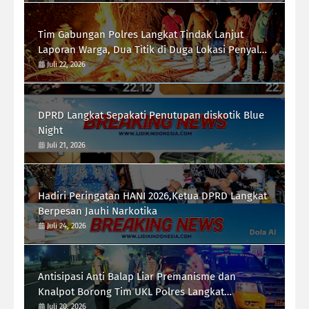
Tim Gabungan Polres Langkat Tindak Lanjut
Laporan Warga, Dua Titik di Duga Lokasi Penyalah
Gunaan Narkoba di Desa Bubun di Musnahkan
Juli 22, 2026
DPRD Langkat Sepakati Penutupan diskotik Blue
Night
Juli 21, 2026
Hadiri Peringatan HANI 2026,Ketua DPRD Langkat
Berpesan Jauhi Narkotika
Juli 24, 2026
Antisipasi Anti Balap Liar Premanisme dan
Knalpot Borong Tim UKL Polres Langkat
Laksanakan Patroli Malam
Juli 20, 2026