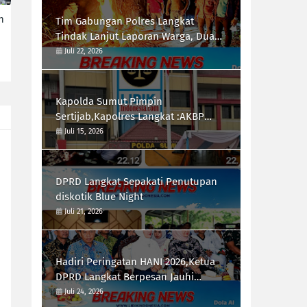
n
Tim Gabungan Polres Langkat
Tindak Lanjut Laporan Warga, Dua
Titik di Duga Lokasi Penyalah
Juli 22, 2026
Gunaan Narkoba di Desa Bubun di
Musnahkan
Kapolda Sumut Pimpin
Sertijab,Kapolres Langkat :AKBP
Hannry PH.Tambunan S.E ,S.I.K,
Juli 15, 2026
Resmi Menjabat
DPRD Langkat Sepakati Penutupan
diskotik Blue Night
Juli 21, 2026
Hadiri Peringatan HANI 2026,Ketua
DPRD Langkat Berpesan Jauhi
Narkotika
Juli 24, 2026