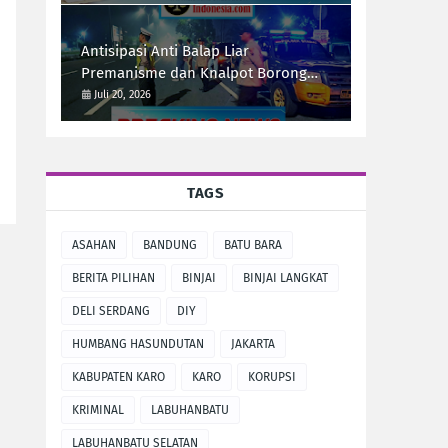
Antisipasi Anti Balap Liar
Premanisme dan Knalpot Borong
Tim UKL Polres Langkat Laksanakan
Juli 20, 2026
Patroli Malam
TAGS
ASAHAN
BANDUNG
BATU BARA
BERITA PILIHAN
BINJAI
BINJAI LANGKAT
DELI SERDANG
DIY
HUMBANG HASUNDUTAN
JAKARTA
KABUPATEN KARO
KARO
KORUPSI
KRIMINAL
LABUHANBATU
LABUHANBATU SELATAN