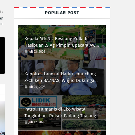
U
POPULAR POST
an
im
Kepala MTsN 2 Besitang Zulkifli
Hasibuan ,S.Ag Pimpin Upacara Awal
Semester,Siapkan Generasi
Juli 22, 2026
Berkarakter dan Berprestasi
Kapolres Langkat Hadiri Lounching
Z-Chiken BAZNAS, Wujud Dukungan
Polri Terhadap Pemberdayaan
Juli 24, 2026
Ekonomi Masyarakat
Patroli Humanis di Eko Wisata
Tangkahan, Polsek Padang Tualang
Himbau Pengunjung Utamakan
Juli 12, 2026
Keselamatan