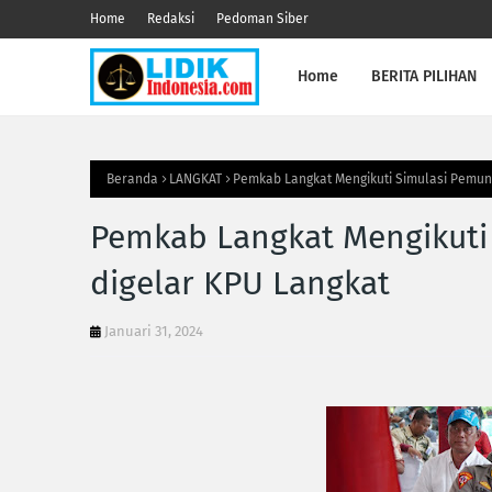
Home
Redaksi
Pedoman Siber
Home
BERITA PILIHAN
Beranda
LANGKAT
Pemkab Langkat Mengikuti Simulasi Pemun
Pemkab Langkat Mengikuti
digelar KPU Langkat
Januari 31, 2024