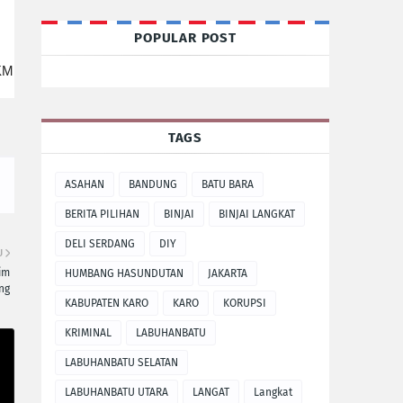
POPULAR POST
MKM
TAGS
ASAHAN
BANDUNG
BATU BARA
BERITA PILIHAN
BINJAI
BINJAI LANGKAT
DELI SERDANG
DIY
U
im
HUMBANG HASUNDUTAN
JAKARTA
ng
KABUPATEN KARO
KARO
KORUPSI
KRIMINAL
LABUHANBATU
LABUHANBATU SELATAN
LABUHANBATU UTARA
LANGAT
Langkat