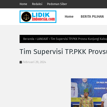
Home
Redaksi
Pedoman Siber
Home
BERITA PILIHAN
Beranda
LANGKAT
Tim Supervisi TP.PKK Provsu Kunjungi Kab
Tim Supervisi TP.PKK Prov
Februari 29, 2024