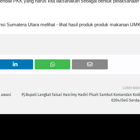
kendali PKK yang harus kita laksanakan sebagai bentuk pelaksanaan
insi Sumatera Utara melihat - lihat hasil produk produk makanan U
LEBIH BAR
t awasi
Pj.Bupati Langkat Faisal Hasrimy Hadiri Pisah Sambut Komandan Kod
0204/Deli Serda