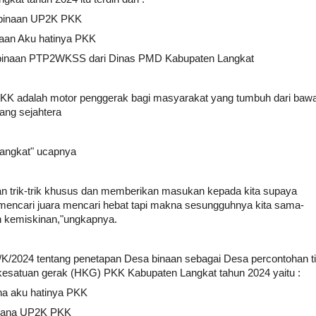
 binaan UP2K PKK
aan Aku hatinya PKK
 binaan PTP2WKSS dari Dinas PMD Kabupaten Langkat
K adalah motor penggerak bagi masyarakat yang tumbuh dari baw
ang sejahtera
 Langkat" ucapnya
an trik-trik khusus dan memberikan masukan kepada kita supaya
a mencari juara mencari hebat tapi makna sesungguhnya kita sama-
 kemiskinan,"ungkapnya.
/K/2024 tentang penetapan Desa binaan sebagai Desa percontohan t
esatuan gerak (HKG) PKK Kabupaten Langkat tahun 2024 yaitu :
a aku hatinya PKK
ksana UP2K PKK