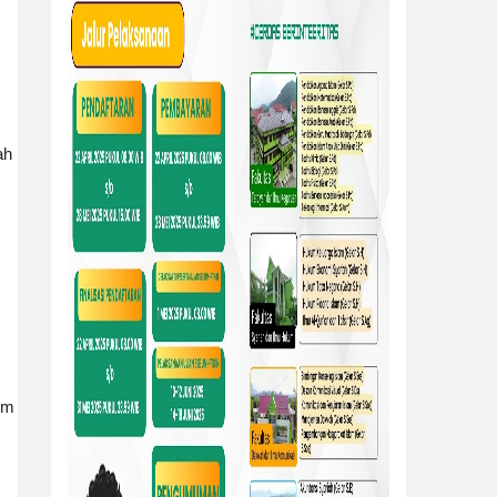
ah
im