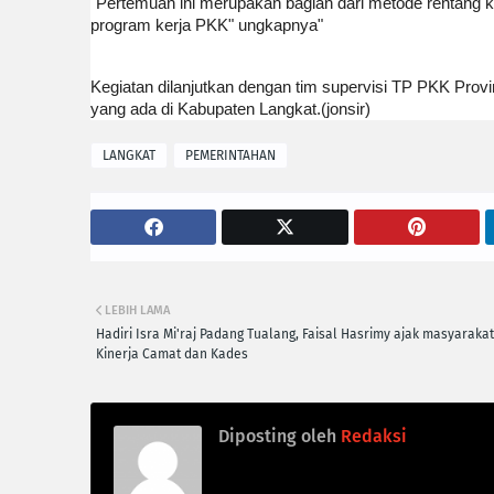
"Pertemuan ini merupakan bagian dari metode rentang 
program kerja PKK" ungkapnya"
Kegiatan dilanjutkan dengan tim supervisi TP PKK Prov
yang ada di Kabupaten Langkat.(jonsir)
LANGKAT
PEMERINTAHAN
LEBIH LAMA
Hadiri Isra Mi'raj Padang Tualang, Faisal Hasrimy ajak masyaraka
Kinerja Camat dan Kades
Diposting oleh
Redaksi