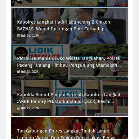
Kapolres Langkat Hadiri Lounching Z-Chiken
BAZNAS, Wujud Dukungan Polri Terhadap
Pemberdayaan Ekonomi Masyarakat
Juli 24, 2026
Patroli Humanis di Eko Wisata Tangkahan, Polsek
Padang Tualang Himbau Pengunjung Utamakan
Keselamatan
Juli 12, 2026
Kapolda Sumut Pimpin Sertijab,Kapolres Langkat
:AKBP Hannry PH.Tambunan S.E ,S.I.K, Resmi
Menjabat
Juli 15, 2026
Tim Gabungan Polres Langkat Tindak Lanjut
Laporan Warga, Dua Titik di Duga Lokasi Penyalah