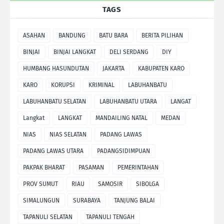
TAGS
ASAHAN
BANDUNG
BATU BARA
BERITA PILIHAN
BINJAI
BINJAI LANGKAT
DELI SERDANG
DIY
HUMBANG HASUNDUTAN
JAKARTA
KABUPATEN KARO
KARO
KORUPSI
KRIMINAL
LABUHANBATU
LABUHANBATU SELATAN
LABUHANBATU UTARA
LANGAT
Langkat
LANGKAT
MANDAILING NATAL
MEDAN
NIAS
NIAS SELATAN
PADANG LAWAS
PADANG LAWAS UTARA
PADANGSIDIMPUAN
PAKPAK BHARAT
PASAMAN
PEMERINTAHAN
PROV SUMUT
RIAU
SAMOSIR
SIBOLGA
SIMALUNGUN
SURABAYA
TANJUNG BALAI
TAPANULI SELATAN
TAPANULI TENGAH