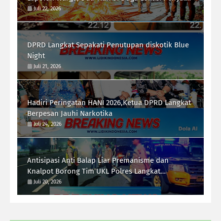
Gunaan Narkoba di Desa Bubun di Musnahkan
Juli 22, 2026
DPRD Langkat Sepakati Penutupan diskotik Blue
Night
Juli 21, 2026
Hadiri Peringatan HANI 2026,Ketua DPRD Langkat
Berpesan Jauhi Narkotika
Juli 24, 2026
Antisipasi Anti Balap Liar Premanisme dan
Knalpot Borong Tim UKL Polres Langkat
Laksanakan Patroli Malam
Juli 20, 2026