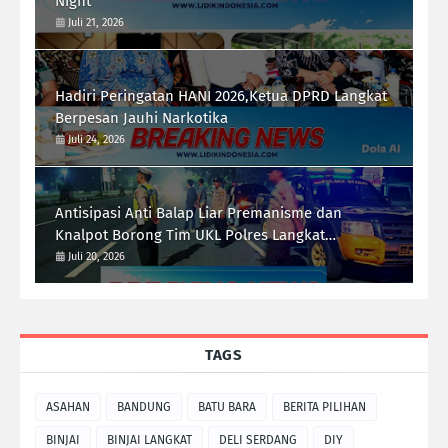
Night
Juli 21, 2026
Hadiri Peringatan HANI 2026,Ketua DPRD Langkat
Berpesan Jauhi Narkotika
Juli 24, 2026
Antisipasi Anti Balap Liar Premanisme dan
Knalpot Borong Tim UKL Polres Langkat
Laksanakan Patroli Malam
Juli 20, 2026
TAGS
ASAHAN
BANDUNG
BATU BARA
BERITA PILIHAN
BINJAI
BINJAI LANGKAT
DELI SERDANG
DIY