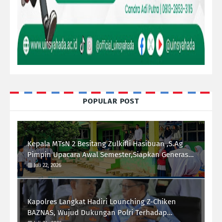
POPULAR POST
Kepala MTsN 2 Besitang Zulkifli Hasibuan ,S.Ag
Pimpin Upacara Awal Semester,Siapkan Generasi
Berkarakter dan Berprestasi
Juli 22, 2026
Kapolres Langkat Hadiri Lounching Z-Chiken
BAZNAS, Wujud Dukungan Polri Terhadap