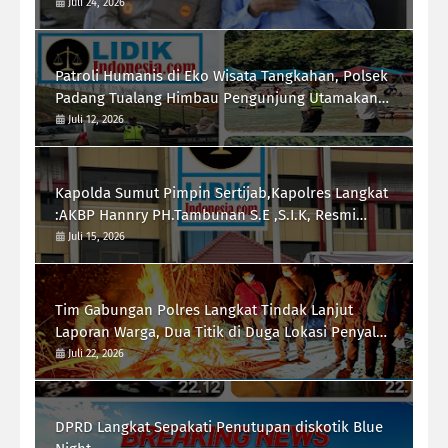
Pemberdayaan Ekonomi Masyarakat
Juli 24, 2026
Patroli Humanis di Eko Wisata Tangkahan, Polsek
Padang Tualang Himbau Pengunjung Utamakan
Keselamatan
Juli 12, 2026
Kapolda Sumut Pimpin Sertijab,Kapolres Langkat
:AKBP Hannry PH.Tambunan S.E ,S.I.K, Resmi
Menjabat
Juli 15, 2026
Tim Gabungan Polres Langkat Tindak Lanjut
Laporan Warga, Dua Titik di Duga Lokasi Penyalah
Gunaan Narkoba di Desa Bubun di Musnahkan
Juli 22, 2026
DPRD Langkat Sepakati Penutupan diskotik Blue