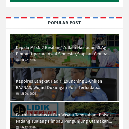
POPULAR POST
Kepala MTsN 2 Besitang Zulkifli Hasibuan ,S.Ag
Pimpin Upacara Awal Semester,Siapkan Generasi
Berkarakter dan Berprestasi
Juli 22, 2026
Kapolres Langkat Hadiri Lounching Z-Chiken
BAZNAS, Wujud Dukungan Polri Terhadap
Pemberdayaan Ekonomi Masyarakat
Juli 24, 2026
Patroli Humanis di Eko Wisata Tangkahan, Polsek
Padang Tualang Himbau Pengunjung Utamakan
Keselamatan
Juli 12, 2026