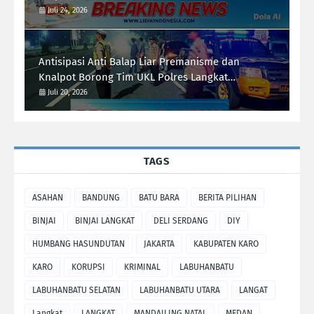
Juli 24, 2026
Antisipasi Anti Balap Liar Premanisme dan
Knalpot Borong Tim UKL Polres Langkat
Laksanakan Patroli Malam
Juli 20, 2026
TAGS
ASAHAN
BANDUNG
BATU BARA
BERITA PILIHAN
BINJAI
BINJAI LANGKAT
DELI SERDANG
DIY
HUMBANG HASUNDUTAN
JAKARTA
KABUPATEN KARO
KARO
KORUPSI
KRIMINAL
LABUHANBATU
LABUHANBATU SELATAN
LABUHANBATU UTARA
LANGAT
Langkat
LANGKAT
MANDAILING NATAL
MEDAN