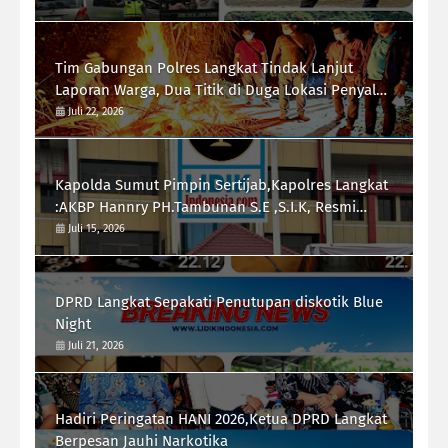
Tim Gabungan Polres Langkat Tindak Lanjut
Laporan Warga, Dua Titik di Duga Lokasi Penyalah
Gunaan Narkoba di Desa Bubun di Musnahkan
Juli 22, 2026
Kapolda Sumut Pimpin Sertijab,Kapolres Langkat
:AKBP Hannry PH.Tambunan S.E ,S.I.K, Resmi
Menjabat
Juli 15, 2026
DPRD Langkat Sepakati Penutupan diskotik Blue
Night
Juli 21, 2026
Hadiri Peringatan HANI 2026,Ketua DPRD Langkat
Berpesan Jauhi Narkotika