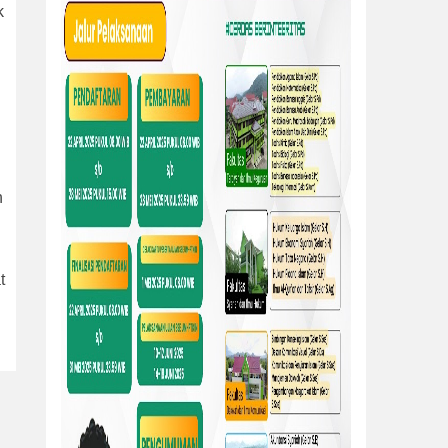
k
h
t