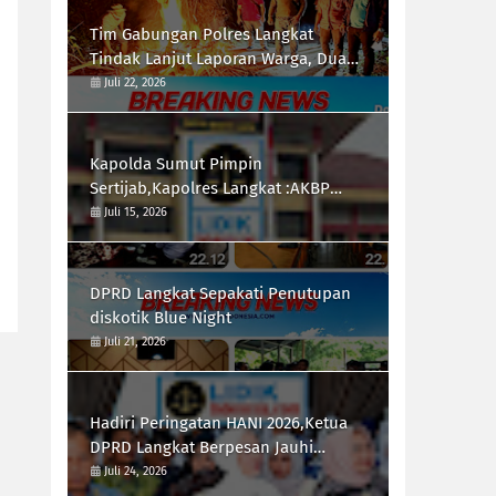
Tim Gabungan Polres Langkat
Tindak Lanjut Laporan Warga, Dua
Titik di Duga Lokasi Penyalah
Juli 22, 2026
Gunaan Narkoba di Desa Bubun di
Musnahkan
Kapolda Sumut Pimpin
Sertijab,Kapolres Langkat :AKBP
Hannry PH.Tambunan S.E ,S.I.K,
Juli 15, 2026
Resmi Menjabat
DPRD Langkat Sepakati Penutupan
diskotik Blue Night
Juli 21, 2026
Hadiri Peringatan HANI 2026,Ketua
DPRD Langkat Berpesan Jauhi
Narkotika
Juli 24, 2026