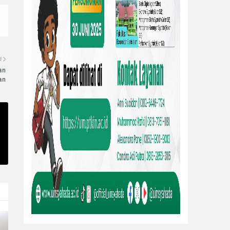
U
an
an