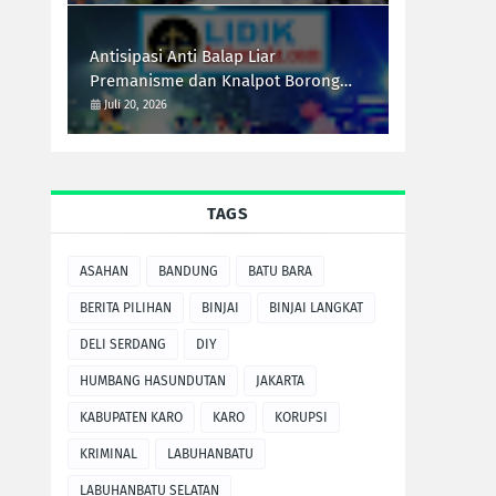
Antisipasi Anti Balap Liar
Premanisme dan Knalpot Borong
Tim UKL Polres Langkat Laksanakan
Juli 20, 2026
Patroli Malam
TAGS
ASAHAN
BANDUNG
BATU BARA
BERITA PILIHAN
BINJAI
BINJAI LANGKAT
DELI SERDANG
DIY
HUMBANG HASUNDUTAN
JAKARTA
KABUPATEN KARO
KARO
KORUPSI
KRIMINAL
LABUHANBATU
LABUHANBATU SELATAN