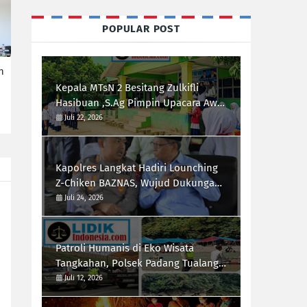
POPULAR POST
n
Kepala MTsN 2 Besitang Zulkifli
Hasibuan ,S.Ag Pimpin Upacara Awal
Semester,Siapkan Generasi
Juli 22, 2026
Berkarakter dan Berprestasi
Kapolres Langkat Hadiri Lounching
Z-Chiken BAZNAS, Wujud Dukungan
Polri Terhadap Pemberdayaan
Juli 24, 2026
Ekonomi Masyarakat
Patroli Humanis di Eko Wisata
Tangkahan, Polsek Padang Tualang
Himbau Pengunjung Utamakan
Juli 12, 2026
Keselamatan