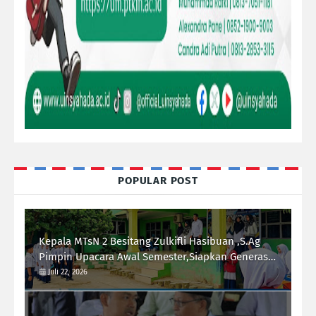
POPULAR POST
Kepala MTsN 2 Besitang Zulkifli Hasibuan ,S.Ag
Pimpin Upacara Awal Semester,Siapkan Generasi
Berkarakter dan Berprestasi
Juli 22, 2026