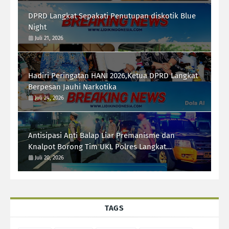
DPRD Langkat Sepakati Penutupan diskotik Blue
Night
Juli 21, 2026
Hadiri Peringatan HANI 2026,Ketua DPRD Langkat
Berpesan Jauhi Narkotika
Juli 24, 2026
Antisipasi Anti Balap Liar Premanisme dan
Knalpot Borong Tim UKL Polres Langkat
Laksanakan Patroli Malam
Juli 20, 2026
TAGS