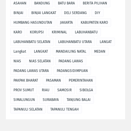
ASAHAN
BANDUNG
BATU BARA
BERITA PILIHAN
BINJAI
BINJAI LANGKAT
DELI SERDANG
DIY
HUMBANG HASUNDUTAN
JAKARTA
KABUPATEN KARO
KARO
KORUPSI
KRIMINAL
LABUHANBATU
LABUHANBATU SELATAN
LABUHANBATU UTARA
LANGAT
Langkat
LANGKAT
MANDAILING NATAL
MEDAN
NIAS
NIAS SELATAN
PADANG LAWAS
PADANG LAWAS UTARA
PADANGSIDIMPUAN
PAKPAK BHARAT
PASAMAN
PEMERINTAHAN
PROV SUMUT
RIAU
SAMOSIR
SIBOLGA
SIMALUNGUN
SURABAYA
TANJUNG BALAI
TAPANULI SELATAN
TAPANULI TENGAH