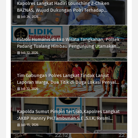
Kapolres Langkat Hadiri Lounching Z-Chiken
BAZNAS, Wujud Dukungan Polri Terhadap
Pemberdayaan Ekonomi Masyarakat
Juli 24, 2026
Patroli Humanis di Eko Wisata Tangkahan, Polsek
Padang Tualang Himbau Pengunjung Utamakan
Keselamatan
Juli 12, 2026
Tim Gabungan Polres Langkat Tindak Lanjut
Laporan Warga, Dua Titik di Duga Lokasi Penyalah
Gunaan Narkoba di Desa Bubun di Musnahkan
Juli 22, 2026
Kapolda Sumut Pimpin Sertijab,Kapolres Langkat
:AKBP Hannry PH.Tambunan S.E ,S.I.K, Resmi
Menjabat
Juli 15, 2026