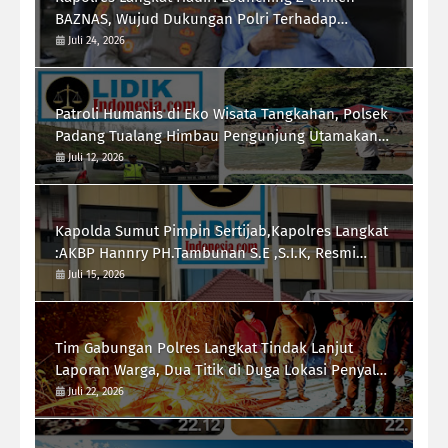
BAZNAS, Wujud Dukungan Polri Terhadap
Pemberdayaan Ekonomi Masyarakat
Juli 24, 2026
Patroli Humanis di Eko Wisata Tangkahan, Polsek
Padang Tualang Himbau Pengunjung Utamakan
Keselamatan
Juli 12, 2026
Kapolda Sumut Pimpin Sertijab,Kapolres Langkat
:AKBP Hannry PH.Tambunan S.E ,S.I.K, Resmi
Menjabat
Juli 15, 2026
Tim Gabungan Polres Langkat Tindak Lanjut
Laporan Warga, Dua Titik di Duga Lokasi Penyalah
Gunaan Narkoba di Desa Bubun di Musnahkan
Juli 22, 2026