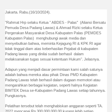
Jakarta. Rabu.(16/10/2024).
"Rahmat Hrp selaku Ketua " ABDES - Palas” (Aliansi Bersatu
Pemuda Desa Padang Lawas) & Ahmad Rizki selaku Ketua
Pergerakan Masyarakat Desa Kabupaten Palas (PEMDES
Kabupaten Palas) menghubungi awak media dan
menyebutkan bahwa, meminta Kejagung RI & KPK RI agar
tidak tinggal diam atas keberhasilan Pejabat di kabupaten
Padang lawas yang dinilai sudah berhasil dalam
melaksanakan tugas sesuai ketentuan Hukum". Jelasnya.
Adapun yang menjadi dasar permintaan kami salah satunya
adalah bahwa mereka atau pihak Dinas PMD Kabupaten
Padang Lawas telah berhasil dalam dugaan memotori atau
mengarahkan berbagai kegiatan, seperti halnya Kegiatan
BIMTEK Desa se-Kabupaten Padang Lawas setiap tahunnya.
Pungkasnya.
Pelatihan tersebut telah menghabiskan anggaran seperti TA.
2022 mencapai Rp.300.000.000,00 kurang lebih setiap