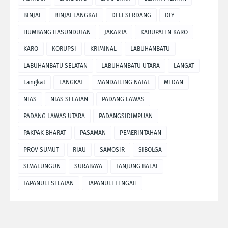
BINJAI
BINJAI LANGKAT
DELI SERDANG
DIY
HUMBANG HASUNDUTAN
JAKARTA
KABUPATEN KARO
KARO
KORUPSI
KRIMINAL
LABUHANBATU
LABUHANBATU SELATAN
LABUHANBATU UTARA
LANGAT
Langkat
LANGKAT
MANDAILING NATAL
MEDAN
NIAS
NIAS SELATAN
PADANG LAWAS
PADANG LAWAS UTARA
PADANGSIDIMPUAN
PAKPAK BHARAT
PASAMAN
PEMERINTAHAN
PROV SUMUT
RIAU
SAMOSIR
SIBOLGA
SIMALUNGUN
SURABAYA
TANJUNG BALAI
TAPANULI SELATAN
TAPANULI TENGAH