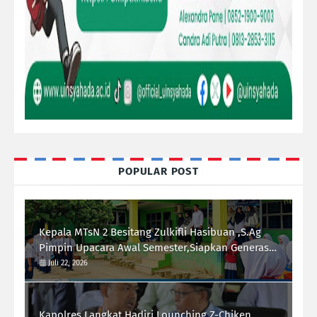
POPULAR POST
Kepala MTsN 2 Besitang Zulkifli Hasibuan ,S.Ag
Pimpin Upacara Awal Semester,Siapkan Generasi
Berkarakter dan Berprestasi
Juli 22, 2026
Kapolres Langkat Hadiri Lounching Z-Chiken