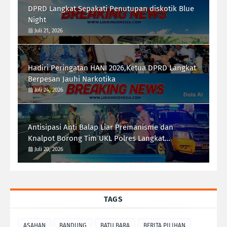
DPRD Langkat Sepakati Penutupan diskotik Blue
Night
Juli 21, 2026
Hadiri Peringatan HANI 2026,Ketua DPRD Langkat
Berpesan Jauhi Narkotika
Juli 24, 2026
Antisipasi Anti Balap Liar Premanisme dan
Knalpot Borong Tim UKL Polres Langkat
Laksanakan Patroli Malam
Juli 20, 2026
TAGS
ASAHAN
BANDUNG
BATU BARA
BERITA PILIHAN