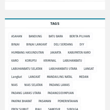
TAGS
ASAHAN
BANDUNG
BATU BARA
BERITA PILIHAN
BINJAI
BINJAI LANGKAT
DELI SERDANG
DIY
HUMBANG HASUNDUTAN
JAKARTA
KABUPATEN KARO
KARO
KORUPSI
KRIMINAL
LABUHANBATU
LABUHANBATU SELATAN
LABUHANBATU UTARA
LANGAT
Langkat
LANGKAT
MANDAILING NATAL
MEDAN
NIAS
NIAS SELATAN
PADANG LAWAS
PADANG LAWAS UTARA
PADANGSIDIMPUAN
PAKPAK BHARAT
PASAMAN
PEMERINTAHAN
PROV SUMUT
RIAU
SAMOSIR
SIBOLGA