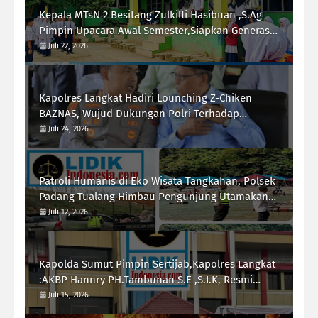
Kepala MTsN 2 Besitang Zulkifli Hasibuan ,S.Ag
Pimpin Upacara Awal Semester,Siapkan Generasi
Berkarakter dan Berprestasi
Juli 22, 2026
Kapolres Langkat Hadiri Lounching Z-Chiken
BAZNAS, Wujud Dukungan Polri Terhadap
Pemberdayaan Ekonomi Masyarakat
Juli 24, 2026
Patroli Humanis di Eko Wisata Tangkahan, Polsek
Padang Tualang Himbau Pengunjung Utamakan
Keselamatan
Juli 12, 2026
Kapolda Sumut Pimpin Sertijab,Kapolres Langkat
:AKBP Hannry PH.Tambunan S.E ,S.I.K, Resmi
Menjabat
Juli 15, 2026