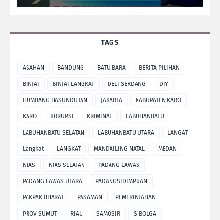
TAGS
ASAHAN
BANDUNG
BATU BARA
BERITA PILIHAN
BINJAI
BINJAI LANGKAT
DELI SERDANG
DIY
HUMBANG HASUNDUTAN
JAKARTA
KABUPATEN KARO
KARO
KORUPSI
KRIMINAL
LABUHANBATU
LABUHANBATU SELATAN
LABUHANBATU UTARA
LANGAT
Langkat
LANGKAT
MANDAILING NATAL
MEDAN
NIAS
NIAS SELATAN
PADANG LAWAS
PADANG LAWAS UTARA
PADANGSIDIMPUAN
PAKPAK BHARAT
PASAMAN
PEMERINTAHAN
PROV SUMUT
RIAU
SAMOSIR
SIBOLGA