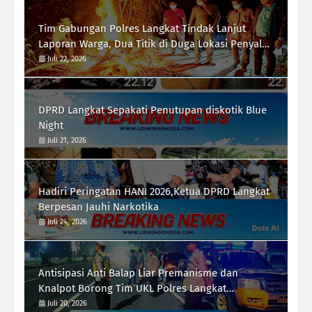
Tim Gabungan Polres Langkat Tindak Lanjut
Laporan Warga, Dua Titik di Duga Lokasi Penyalah
Gunaan Narkoba di Desa Bubun di Musnahkan
Juli 22, 2026
DPRD Langkat Sepakati Penutupan diskotik Blue
Night
Juli 21, 2026
Hadiri Peringatan HANI 2026,Ketua DPRD Langkat
Berpesan Jauhi Narkotika
Juli 24, 2026
Antisipasi Anti Balap Liar Premanisme dan
Knalpot Borong Tim UKL Polres Langkat
Laksanakan Patroli Malam
Juli 20, 2026