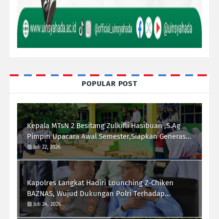
POPULAR POST
Kepala MTsN 2 Besitang Zulkifli Hasibuan ,S.Ag
Pimpin Upacara Awal Semester,Siapkan Generasi
Berkarakter dan Berprestasi
Juli 22, 2026
Kapolres Langkat Hadiri Lounching Z-Chiken
BAZNAS, Wujud Dukungan Polri Terhadap
Pemberdayaan Ekonomi Masyarakat
Juli 24, 2026