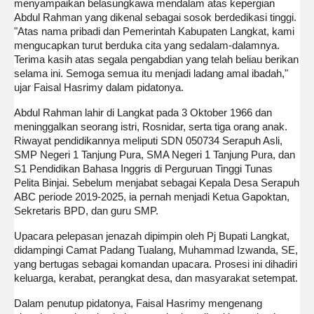
menyampaikan belasungkawa mendalam atas kepergian
Abdul Rahman yang dikenal sebagai sosok berdedikasi tinggi.
"Atas nama pribadi dan Pemerintah Kabupaten Langkat, kami
mengucapkan turut berduka cita yang sedalam-dalamnya.
Terima kasih atas segala pengabdian yang telah beliau berikan
selama ini. Semoga semua itu menjadi ladang amal ibadah,"
ujar Faisal Hasrimy dalam pidatonya.
Abdul Rahman lahir di Langkat pada 3 Oktober 1966 dan
meninggalkan seorang istri, Rosnidar, serta tiga orang anak.
Riwayat pendidikannya meliputi SDN 050734 Serapuh Asli,
SMP Negeri 1 Tanjung Pura, SMA Negeri 1 Tanjung Pura, dan
S1 Pendidikan Bahasa Inggris di Perguruan Tinggi Tunas
Pelita Binjai. Sebelum menjabat sebagai Kepala Desa Serapuh
ABC periode 2019-2025, ia pernah menjadi Ketua Gapoktan,
Sekretaris BPD, dan guru SMP.
Upacara pelepasan jenazah dipimpin oleh Pj Bupati Langkat,
didampingi Camat Padang Tualang, Muhammad Izwanda, SE,
yang bertugas sebagai komandan upacara. Prosesi ini dihadiri
keluarga, kerabat, perangkat desa, dan masyarakat setempat.
Dalam penutup pidatonya, Faisal Hasrimy mengenang