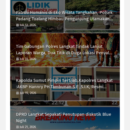
Patroli Humanis di Eko Wisata Tangkahan, Polsek
Padang Tualang Himbau Pengunjung Utamakan
Keselamatan
Juli 12, 2026
Tim Gabungan Polres Langkat Tindak Lanjut
Laporan Warga, Dua Titik di Duga Lokasi Penyalah
Gunaan Narkoba di Desa Bubun di Musnahkan
Juli 22, 2026
Kapolda Sumut Pimpin Sertijab,Kapolres Langkat
:AKBP Hannry PH.Tambunan S.E ,S.I.K, Resmi
Menjabat
Juli 15, 2026
DPRD Langkat Sepakati Penutupan diskotik Blue
Night
Juli 21, 2026