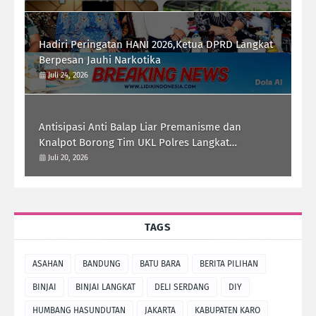
Hadiri Peringatan HANI 2026,Ketua DPRD Langkat
Berpesan Jauhi Narkotika
Juli 24, 2026
Antisipasi Anti Balap Liar Premanisme dan
Knalpot Borong Tim UKL Polres Langkat
Laksanakan Patroli Malam
Juli 20, 2026
TAGS
ASAHAN
BANDUNG
BATU BARA
BERITA PILIHAN
BINJAI
BINJAI LANGKAT
DELI SERDANG
DIY
HUMBANG HASUNDUTAN
JAKARTA
KABUPATEN KARO