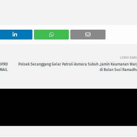
LEBIH BAR
 DPRD
Polsek Secanggang Gelar Patroli Asmara Subuh ,Jamin Keamanan War
SMAIL
di Bulan Suci Ramadh