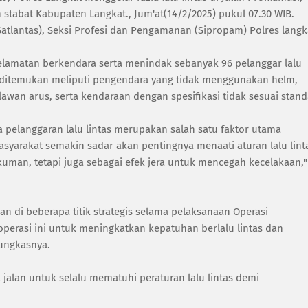
 stabat Kabupaten Langkat., Jum'at(14/2/2025) pukul 07.30 WIB.
(Satlantas), Seksi Profesi dan Pengamanan (Sipropam) Polres langk
lamatan berkendara serta menindak sebanyak 96 pelanggar lalu
ang ditemukan meliputi pengendara yang tidak menggunakan helm,
awan arus, serta kendaraan dengan spesifikasi tidak sesuai stand
a pelanggaran lalu lintas merupakan salah satu faktor utama
syarakat semakin sadar akan pentingnya menaati aturan lalu lint
uman, tetapi juga sebagai efek jera untuk mencegah kecelakaan,"
n di beberapa titik strategis selama pelaksanaan Operasi
perasi ini untuk meningkatkan kepatuhan berlalu lintas dan
ungkasnya.
alan untuk selalu mematuhi peraturan lalu lintas demi