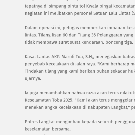
tepatnya di simpang pintu tol Kwala bingai kecamatan
Kegiatan ini melibatkan personel Satuan Lalu Lintas 
Dalam operasi ini, petugas memberikan imbauan kese
lintas. Tilang lisan 60 dan Tilang 36 Pelanggaran y
tidak membawa surat surat kendaraan, bonceng tiga, l
Kasat Lantas AKP. Maruli Tua, S.H,, menegaskan bahw
penyebab kecelakaan di jalan raya. "Kami berharap ma
Tindakan tilang yang kami berikan bukan sekadar huk
ujarnya.
Ia juga menambahkan bahwa razia akan terus dilakuka
Keselamatan Toba 2025. "Kami akan terus menggelar o
menekan angka kecelakaan di Kabupaten Langkat," p
Polres Langkat mengimbau kepada seluruh pengguna j
keselamatan bersama.