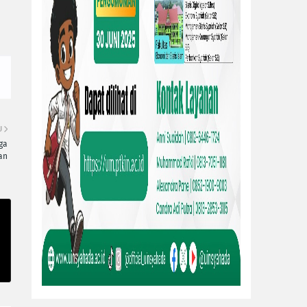
U
ga
an