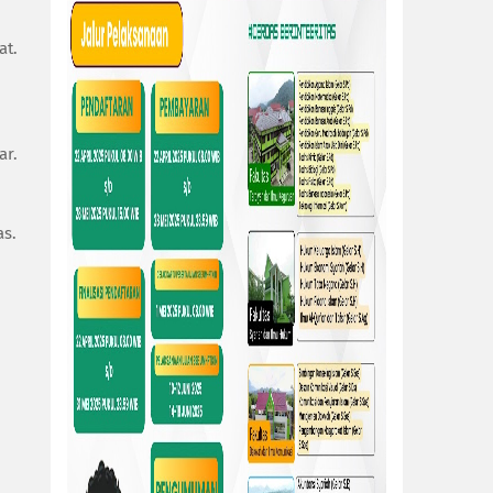
at.
ar.
as.