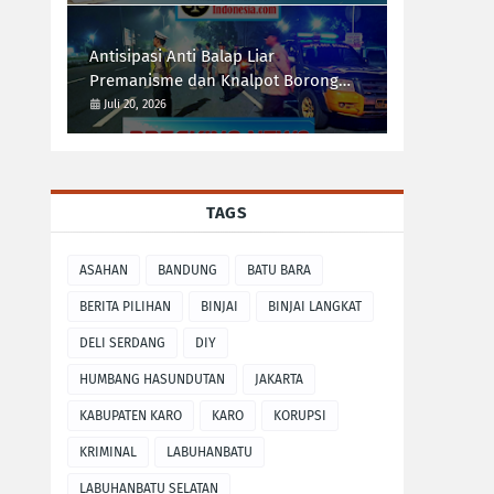
Antisipasi Anti Balap Liar
Premanisme dan Knalpot Borong
Tim UKL Polres Langkat Laksanakan
Juli 20, 2026
Patroli Malam
TAGS
ASAHAN
BANDUNG
BATU BARA
BERITA PILIHAN
BINJAI
BINJAI LANGKAT
DELI SERDANG
DIY
HUMBANG HASUNDUTAN
JAKARTA
KABUPATEN KARO
KARO
KORUPSI
KRIMINAL
LABUHANBATU
LABUHANBATU SELATAN