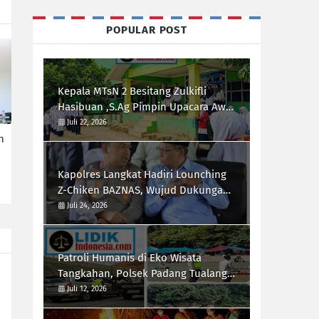
POPULAR POST
Kepala MTsN 2 Besitang Zulkifli
Hasibuan ,S.Ag Pimpin Upacara Awal
Semester,Siapkan Generasi
Juli 22, 2026
Berkarakter dan Berprestasi
n
Kapolres Langkat Hadiri Lounching
Z-Chiken BAZNAS, Wujud Dukungan
Polri Terhadap Pemberdayaan
Juli 24, 2026
Ekonomi Masyarakat
Patroli Humanis di Eko Wisata
Tangkahan, Polsek Padang Tualang
Himbau Pengunjung Utamakan
Juli 12, 2026
Keselamatan