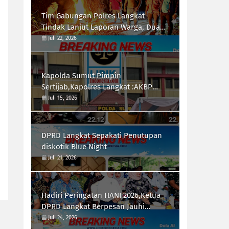
Tim Gabungan Polres Langkat
Tindak Lanjut Laporan Warga, Dua
Titik di Duga Lokasi Penyalah
Juli 22, 2026
Gunaan Narkoba di Desa Bubun di
Musnahkan
Kapolda Sumut Pimpin
Sertijab,Kapolres Langkat :AKBP
Hannry PH.Tambunan S.E ,S.I.K,
Juli 15, 2026
Resmi Menjabat
DPRD Langkat Sepakati Penutupan
diskotik Blue Night
Juli 21, 2026
Hadiri Peringatan HANI 2026,Ketua
DPRD Langkat Berpesan Jauhi
Narkotika
Juli 24, 2026