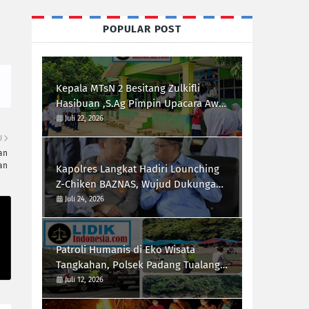
POPULAR POST
Kepala MTsN 2 Besitang Zulkifli
Hasibuan ,S.Ag Pimpin Upacara Awal
Semester,Siapkan Generasi
Juli 22, 2026
Berkarakter dan Berprestasi
U
an
an
Kapolres Langkat Hadiri Lounching
Z-Chiken BAZNAS, Wujud Dukungan
Polri Terhadap Pemberdayaan
Juli 24, 2026
Ekonomi Masyarakat
Patroli Humanis di Eko Wisata
Tangkahan, Polsek Padang Tualang
Himbau Pengunjung Utamakan
Juli 12, 2026
Keselamatan