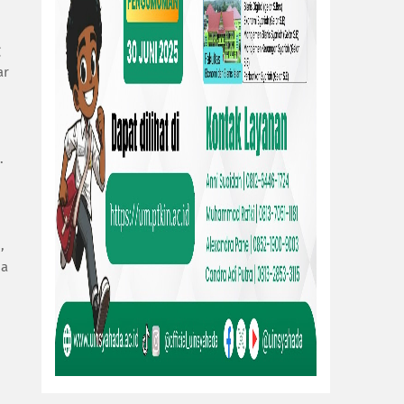
g
ar
.
,
ua