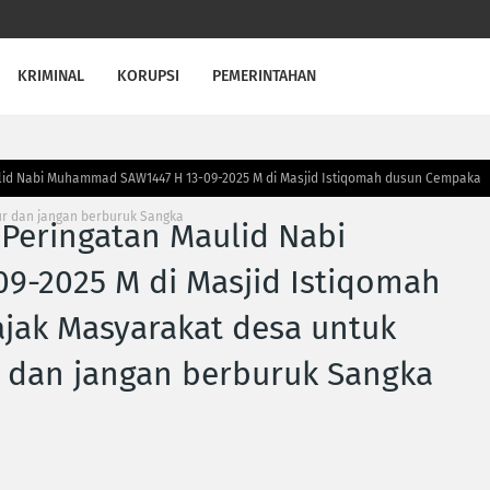
KRIMINAL
KORUPSI
PEMERINTAHAN
ulid Nabi Muhammad SAW1447 H 13-09-2025 M di Masjid Istiqomah dusun Cempaka
r dan jangan berburuk Sangka
 Peringatan Maulid Nabi
-2025 M di Masjid Istiqomah
ak Masyarakat desa untuk
 dan jangan berburuk Sangka