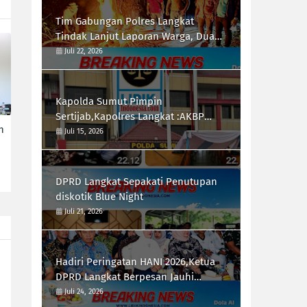
Tim Gabungan Polres Langkat
Tindak Lanjut Laporan Warga, Dua
Titik di Duga Lokasi Penyalah
Juli 22, 2026
Gunaan Narkoba di Desa Bubun di
Musnahkan
Kapolda Sumut Pimpin
Sertijab,Kapolres Langkat :AKBP
n
Hannry PH.Tambunan S.E ,S.I.K,
Juli 15, 2026
Resmi Menjabat
DPRD Langkat Sepakati Penutupan
diskotik Blue Night
Juli 21, 2026
Hadiri Peringatan HANI 2026,Ketua
DPRD Langkat Berpesan Jauhi
Narkotika
Juli 24, 2026