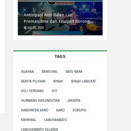
Antisipasi Anti Balap Liar
Premanisme dan Knalpot Borong
Tim UKL Polres Langkat Laksanakan
Juli 20, 2026
Patroli Malam
TAGS
ASAHAN
BANDUNG
BATU BARA
BERITA PILIHAN
BINJAI
BINJAI LANGKAT
DELI SERDANG
DIY
HUMBANG HASUNDUTAN
JAKARTA
KABUPATEN KARO
KARO
KORUPSI
KRIMINAL
LABUHANBATU
LABUHANBATU SELATAN