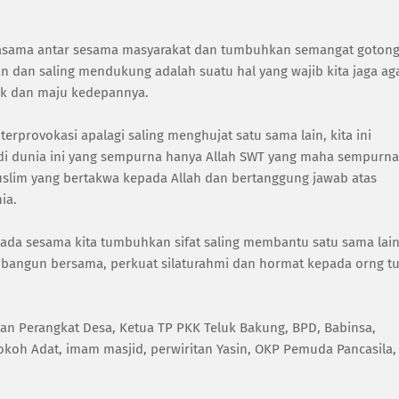
rjasama antar sesama masyarakat dan tumbuhkan semangat goton
 dan saling mendukung adalah suatu hal yang wajib kita jaga ag
baik dan maju kedepannya.
rprovokasi apalagi saling menghujat satu sama lain, kita ini
 di dunia ini yang sempurna hanya Allah SWT yang maha sempurna
 muslim yang bertakwa kepada Allah dan bertanggung jawab atas
nia.
kepada sesama kita tumbuhkan sifat saling membantu satu sama lain
ngun bersama, perkuat silaturahmi dan hormat kepada orng t
an Perangkat Desa, Ketua TP PKK Teluk Bakung, BPD, Babinsa,
koh Adat, imam masjid, perwiritan Yasin, OKP Pemuda Pancasila,