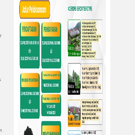
7
s
n