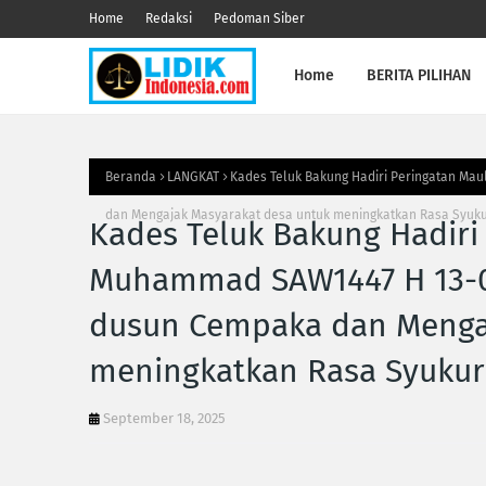
Home
Redaksi
Pedoman Siber
Home
BERITA PILIHAN
Beranda
LANGKAT
Kades Teluk Bakung Hadiri Peringatan Ma
dan Mengajak Masyarakat desa untuk meningkatkan Rasa Syuku
Kades Teluk Bakung Hadiri
Muhammad SAW1447 H 13-09
dusun Cempaka dan Mengaj
meningkatkan Rasa Syukur
September 18, 2025