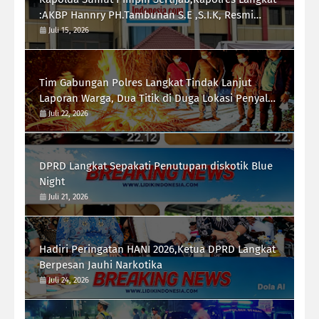
:AKBP Hannry PH.Tambunan S.E ,S.I.K, Resmi
Menjabat
Juli 15, 2026
Tim Gabungan Polres Langkat Tindak Lanjut
Laporan Warga, Dua Titik di Duga Lokasi Penyalah
Gunaan Narkoba di Desa Bubun di Musnahkan
Juli 22, 2026
DPRD Langkat Sepakati Penutupan diskotik Blue
Night
Juli 21, 2026
Hadiri Peringatan HANI 2026,Ketua DPRD Langkat
Berpesan Jauhi Narkotika
Juli 24, 2026