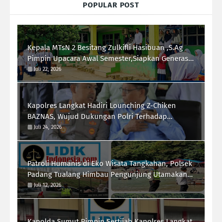
POPULAR POST
Kepala MTsN 2 Besitang Zulkifli Hasibuan ,S.Ag
Pimpin Upacara Awal Semester,Siapkan Generasi
Berkarakter dan Berprestasi
Juli 22, 2026
Kapolres Langkat Hadiri Lounching Z-Chiken
BAZNAS, Wujud Dukungan Polri Terhadap
Pemberdayaan Ekonomi Masyarakat
Juli 24, 2026
Patroli Humanis di Eko Wisata Tangkahan, Polsek
Padang Tualang Himbau Pengunjung Utamakan
Keselamatan
Juli 12, 2026
Kapolda Sumut Pimpin Sertijab,Kapolres Langkat