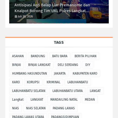
Antisipasi Anti Balap Liar Premanisme dan
Knalpot Borong Tim UKL Polres Langkat
Laksanakan Patroli Malam
Juli 20, 2026
TAGS
ASAHAN
BANDUNG
BATU BARA
BERITA PILIHAN
BINJAI
BINJAI LANGKAT
DELI SERDANG
DIY
HUMBANG HASUNDUTAN
JAKARTA
KABUPATEN KARO
KARO
KORUPSI
KRIMINAL
LABUHANBATU
LABUHANBATU SELATAN
LABUHANBATU UTARA
LANGAT
Langkat
LANGKAT
MANDAILING NATAL
MEDAN
NIAS
NIAS SELATAN
PADANG LAWAS
PADANG LAWAS UTARA
PADANGSIDIMPUAN